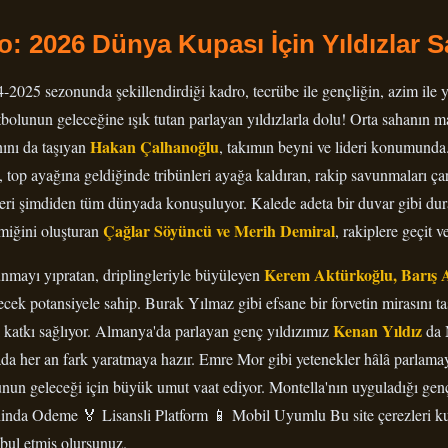
: 2026 Dünya Kupası İçin Yıldızlar 
2025 sezonunda şekillendirdiği kadro, tecrübe ile gençliğin, azim ile
bolunun geleceğine ışık tutan parlayan yıldızlarla dolu! Orta sahanın
Hakan Çalhanoğlu
nını da taşıyan
, takımın beyni ve lideri konumunda
, top ayağına geldiğinde tribünleri ayağa kaldıran, rakip savunmaları ça
lleri şimdiden tüm dünyada konuşuluyor. Kalede adeta bir duvar gibi dur
Çağlar Söyüncü ve Merih Demiral
miğini oluşturan
, rakiplere geçit v
Kerem Aktürkoğlu, Barış A
unmayı yıpratan, driplingleriyle büyüleyen
lecek potansiyele sahip. Burak Yılmaz gibi efsane bir forvetin mirasını t
Kenan Yıldız
 katkı sağlıyor. Almanya'da parlayan genç yıldızımız
da 
hada her an fark yaratmaya hazır. Emre Mor gibi yetenekler hâlâ parlam
nun geleceği için büyük umut vaat ediyor. Montella'nın uyguladığı genç
nda Odeme 🏅 Lisansli Platform 📱 Mobil Uyumlu Bu site çerezleri k
abul etmiş olursunuz.