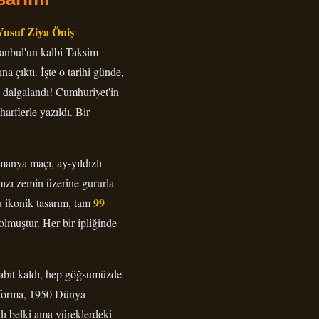
Yusuf Ziya Öniş
tanbul'un kalbi Taksim
a çıktı. İşte o tarihi günde,
a dalgalandı! Cumhuriyet'in
arflerle yazıldı. Bir
manya maçı, ay-yıldızlı
mızı zemin üzerine gururla
99
u ikonik tasarım, tam
olmuştur. Her bir ipliğinde
 sabit kaldı, hep göğsümüzde
 o forma, 1950 Dünya
ydı belki ama yüreklerdeki