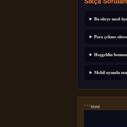
Sıkça Sorulan
Bu siteye nasıl üy
Para çekme süres
Hoşgeldin bonusu
Mobil uyumlu m
```html