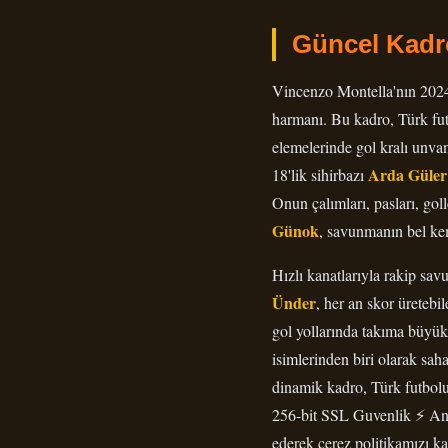
Güncel Kadro
Vincenzo Montella'nın 2024-
harmanı. Bu kadro, Türk fut
elemelerinde gol kralı unva
Arda Güler
18'lik sihirbazı
Onun çalımları, pasları, go
Günok
, savunmanın bel ke
Hızlı kanatlarıyla rakip sav
Ünder
, her an skor üretebi
gol yollarında takıma büyük
isimlerinden biri olarak sa
dinamik kadro, Türk futbolu
256-bit SSL Guvenlik ⚡ Ani
ederek çerez politikamızı k