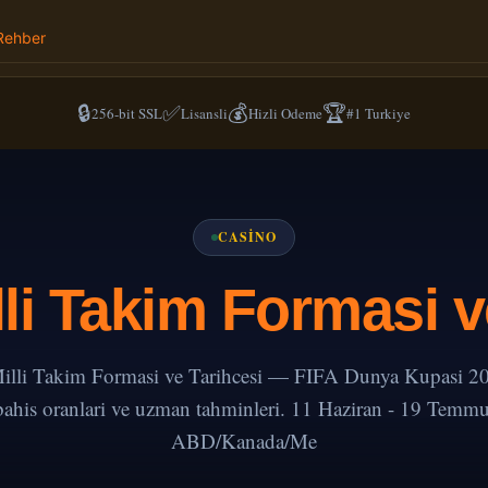
Rehber
🔒
✅
💰
🏆
256-bit SSL
Lisansli
Hizli Odeme
#1 Turkiye
CASINO
lli Takim Formasi v
illi Takim Formasi ve Tarihcesi — FIFA Dunya Kupasi 20
 bahis oranlari ve uzman tahminleri. 11 Haziran - 19 Temm
ABD/Kanada/Me