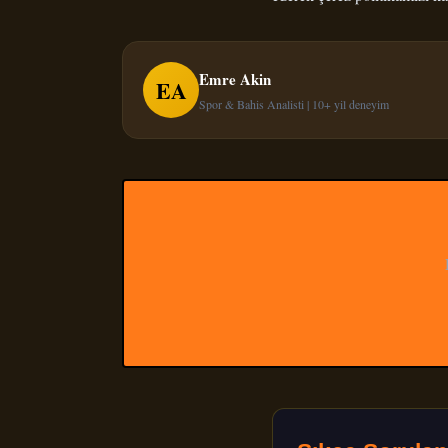
Emre Akin
EA
Spor & Bahis Analisti | 10+ yil deneyim