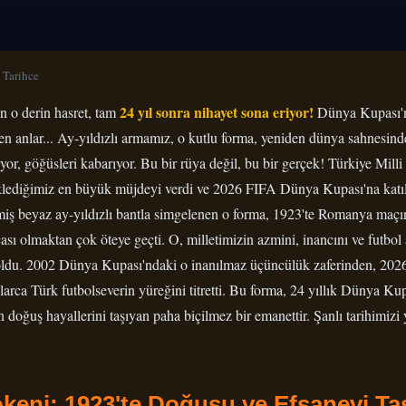
 Tarihce
24 yıl sonra nihayet sona eriyor!
n o derin hasret, tam
Dünya Kupası'nı
esen anlar... Ay-yıldızlı armamız, o kutlu forma, yeniden dünya sahnesin
uyor, göğüsleri kabarıyor. Bu bir rüya değil, bu bir gerçek! Türkiye Mill
klediğimiz en büyük müjdeyi verdi ve 2026 FIFA Dünya Kupası'na katı
miş beyaz ay-yıldızlı bantla simgelenen o forma, 1923'te Romanya maçın
sı olmaktan çok öteye geçti. O, milletimizin azmini, inancını ve futbol 
i oldu. 2002 Dünya Kupası'ndaki o inanılmaz üçüncülük zaferinden, 202
rca Türk futbolseverin yüreğini titretti. Bu forma, 24 yıllık Dünya Kup
 doğuş hayallerini taşıyan paha biçilmez bir emanettir. Şanlı tarihimiz
eni: 1923'te Doğuşu ve Efsanevi Ta