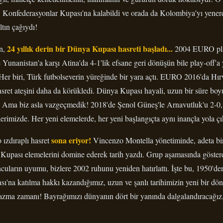
3 Konfederasyonlar Kupası'na kalabildi ve orada da Kolombiya'yı yene
ltın çağıydı!
24 yıllık derin bir Dünya Kupası hasreti başladı...
an,
2004 EURO pla
Yunanistan'a karşı Atina'da 4-1'lik efsane geri dönüşün bile play-off'
 Her biri, Türk futbolseverin yüreğinde bir yara açtı. EURO 2016'da Hır
hasret ateşini daha da körükledi. Dünya Kupası hayali, uzun bir süre bo
ttı. Ama biz asla vazgeçmedik! 2018'de Şenol Güneş'le Arnavutluk'u 2-0
rimizde. Her yeni elemelerde, her yeni başlangıçta aynı inançla yola çı
sona eriyor!
 ızdıraplı hasret
Vincenzo Montella yönetiminde, adeta bir 
 Kupası elemelerini domine ederek tarih yazdı. Grup aşamasında gösterd
ncuların uyumu, bizlere 2002 ruhunu yeniden hatırlattı. İşte bu, 1950'd
'na katılma hakkı kazandığımız, uzun ve şanlı tarihimizin yeni bir dön
n yazma zamanı! Bayrağımızı dünyanın dört bir yanında dalgalandıraca