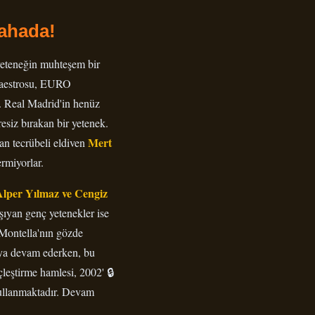
Sahada!
 yeteneğin muhteşem bir
 maestrosu, EURO
. Real Madrid'in henüz
resiz bırakan bir yetenek.
Mert
an tecrübeli eldiven
ermiyorlar.
lper Yılmaz ve Cengiz
aşıyan genç yetenekler ise
Montella'nın gözde
aya devam ederken, bu
leştirme hamlesi, 2002' 🔒
ullanmaktadır. Devam