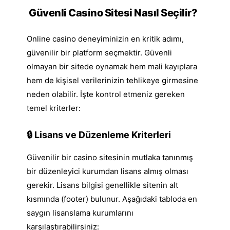
Güvenli Casino Sitesi Nasıl Seçilir?
Online casino deneyiminizin en kritik adımı,
güvenilir bir platform seçmektir. Güvenli
olmayan bir sitede oynamak hem mali kayıplara
hem de kişisel verilerinizin tehlikeye girmesine
neden olabilir. İşte kontrol etmeniz gereken
temel kriterler:
🔒 Lisans ve Düzenleme Kriterleri
Güvenilir bir casino sitesinin mutlaka tanınmış
bir düzenleyici kurumdan lisans almış olması
gerekir. Lisans bilgisi genellikle sitenin alt
kısmında (footer) bulunur. Aşağıdaki tabloda en
saygın lisanslama kurumlarını
karşılaştırabilirsiniz: