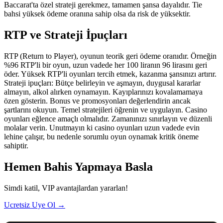
Baccarat'ta özel strateji gerekmez, tamamen şansa dayalıdır. Tie
bahsi yüksek ödeme oranına sahip olsa da risk de yüksektir.
RTP ve Strateji İpuçları
RTP (Return to Player), oyunun teorik geri ödeme oranıdır. Örneğin
%96 RTP'li bir oyun, uzun vadede her 100 liranın 96 lirasını geri
öder. Yüksek RTP'li oyunları tercih etmek, kazanma şansınızı artırır.
Strateji ipuçları: Bütçe belirleyin ve aşmayın, duygusal kararlar
almayın, alkol alırken oynamayın. Kayıplarınızı kovalamamaya
özen gösterin. Bonus ve promosyonları değerlendirin ancak
şartlarını okuyun. Temel stratejileri öğrenin ve uygulayın. Casino
oyunları eğlence amaçlı olmalıdır. Zamanınızı sınırlayın ve düzenli
molalar verin. Unutmayın ki casino oyunları uzun vadede evin
lehine çalışır, bu nedenle sorumlu oyun oynamak kritik öneme
sahiptir.
Hemen Bahis Yapmaya Basla
Simdi katil, VIP avantajlardan yararlan!
Ucretsiz Uye Ol →