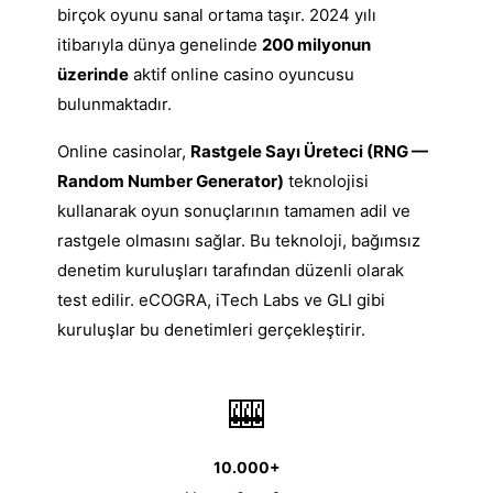
birçok oyunu sanal ortama taşır. 2024 yılı
itibarıyla dünya genelinde
200 milyonun
üzerinde
aktif online casino oyuncusu
bulunmaktadır.
Online casinolar,
Rastgele Sayı Üreteci (RNG —
Random Number Generator)
teknolojisi
kullanarak oyun sonuçlarının tamamen adil ve
rastgele olmasını sağlar. Bu teknoloji, bağımsız
denetim kuruluşları tarafından düzenli olarak
test edilir. eCOGRA, iTech Labs ve GLI gibi
kuruluşlar bu denetimleri gerçekleştirir.
🎰
10.000+