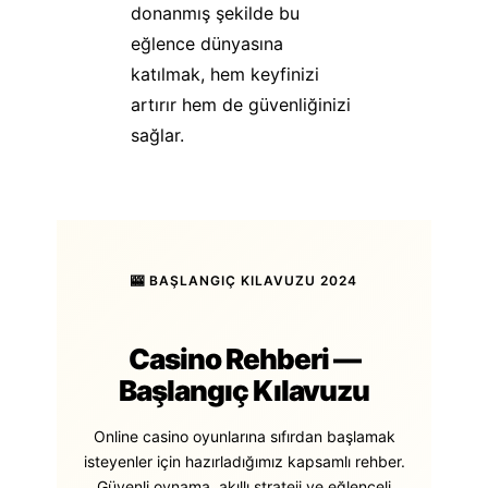
donanmış şekilde bu
eğlence dünyasına
katılmak, hem keyfinizi
artırır hem de güvenliğinizi
sağlar.
🎰 BAŞLANGIÇ KILAVUZU 2024
Casino Rehberi —
Başlangıç Kılavuzu
Online casino oyunlarına sıfırdan başlamak
isteyenler için hazırladığımız kapsamlı rehber.
Güvenli oynama, akıllı strateji ve eğlenceli