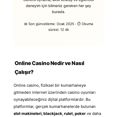
deneyim için bilmeniz gereken her şey
burada.
📅 Son güncelleme: Ocak 2025 · ⏱️ Okuma
süresi: 12 dk
Online Casino Nedir ve Nasıl
Çalışır?
Online casino, fiziksel bir kumarhaneye
gitmeden internet üzerinden casino oyunları
oynayabileceğiniz dijital platformlardır. Bu
platformlar, gerçek kumarhanelerde bulunan
slot makineleri, blackjack, rulet, poker
ve daha