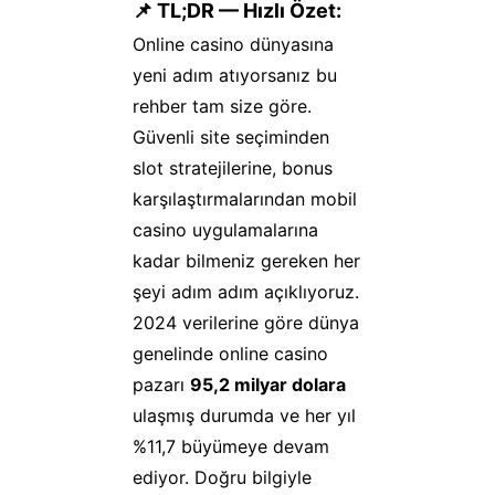
📌 TL;DR — Hızlı Özet:
Online casino dünyasına
yeni adım atıyorsanız bu
rehber tam size göre.
Güvenli site seçiminden
slot stratejilerine, bonus
karşılaştırmalarından mobil
casino uygulamalarına
kadar bilmeniz gereken her
şeyi adım adım açıklıyoruz.
2024 verilerine göre dünya
genelinde online casino
pazarı
95,2 milyar dolara
ulaşmış durumda ve her yıl
%11,7 büyümeye devam
ediyor. Doğru bilgiyle