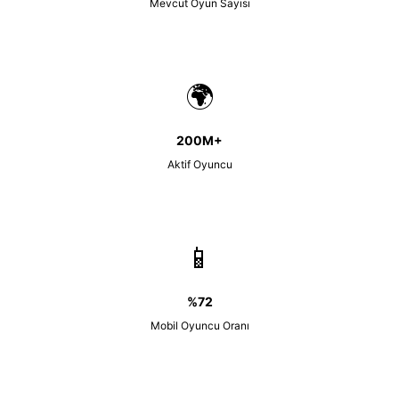
Mevcut Oyun Sayısı
🌍
200M+
Aktif Oyuncu
📱
%72
Mobil Oyuncu Oranı