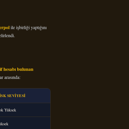
erpol
ile işbirliği yaptığını
lirlendi.
if hesabı bulunan
ar arasında:
ISK SEVIYESI
ok Yüksek
üksek