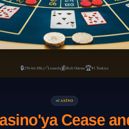
🔒
✅
💰
🏆
256-bit SSL
Lisansli
Hizli Odeme
#1 Turkiye
CASINO
Casino'ya Cease an