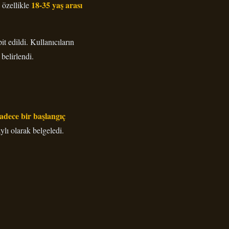
18-35 yaş arası
 özellikle
it edildi. Kullanıcıların
belirlendi.
adece bir başlangıç
ylı olarak belgeledi.