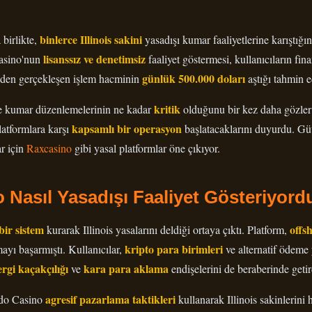
binlerce Illinois sakini
 birlikte,
yasadışı kumar faaliyetlerine karıştığın
lisanssız ve denetimsiz
asino'nun
faaliyet göstermesi, kullanıcıların fina
günlük 500.000 doları
inden gerçekleşen işlem hacminin
aştığı tahmin ed
kritik
ine kumar düzenlemelerinin ne kadar
olduğunu bir kez daha gözler
kapsamlı bir operasyon
platformlara karşı
başlatacaklarını duyurdu. Güve
ar için
Raxcasino
gibi yasal platformlar öne çıkıyor.
Nasıl Yasadışı Faaliyet Gösteriyord
 bir sistem
offs
kurarak Illinois yasalarını deldiği ortaya çıktı. Platform,
kripto para birimleri
ayı başarmıştı. Kullanıcılar,
ve alternatif ödeme 
ergi kaçakçılığı
kara para aklama
ve
endişelerini de beraberinde getir
agresif pazarlama taktikleri
odo Casino
kullanarak Illinois sakinlerini