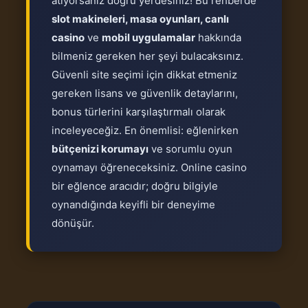
atıyorsanız doğru yerdesiniz! Bu rehberde
slot makineleri, masa oyunları, canlı
casino
ve
mobil uygulamalar
hakkında
bilmeniz gereken her şeyi bulacaksınız.
Güvenli site seçimi için dikkat etmeniz
gereken lisans ve güvenlik detaylarını,
bonus türlerini karşılaştırmalı olarak
inceleyeceğiz. En önemlisi: eğlenirken
bütçenizi korumayı
ve sorumlu oyun
oynamayı öğreneceksiniz. Online casino
bir eğlence aracıdır; doğru bilgiyle
oynandığında keyifli bir deneyime
dönüşür.