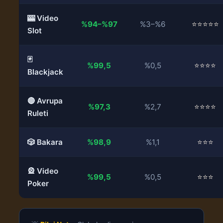
🎰 Video
%94–%97
%3–%6
⭐⭐⭐⭐⭐
Slot
🃏
%99,5
%0,5
⭐⭐⭐⭐
Blackjack
🔴 Avrupa
%97,3
%2,7
⭐⭐⭐⭐
Ruleti
🎲 Bakara
%98,9
%1,1
⭐⭐⭐
🎡 Video
%99,5
%0,5
⭐⭐⭐
Poker