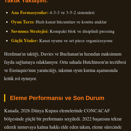
Taktik Yaklaşım:
Ana Formasyonlar:
4-3-3 ve 3-5-2 sistemleri
Oyun Tarzı:
Hızlı kanat hücumları ve kontra ataklar
Savunma Stratejisi:
Kompakt blok ve disiplinli pressing
Güçlü Yönler:
Kanat oyunu ve set piece organizasyonu
Herdman'ın taktiği, Davies ve Buchanan'ın hızından maksimum
fayda sağlamaya odaklanıyor. Orta sahada Hutchinson'ın tecrübesi
ve Eustaquio'nun yaratıcılığı, takımın oyun kurma aşamasında
kritik rol oynuyor.
Eleme Performansı ve Son Durum
Kanada, 2026 Dünya Kupası elemelerinde CONCACAF
bölgesinde güçlü bir performans sergiledi. 2022 başarısını tekrar
ederek turnuvaya kalma hakkı elde eden takım, eleme sürecinde