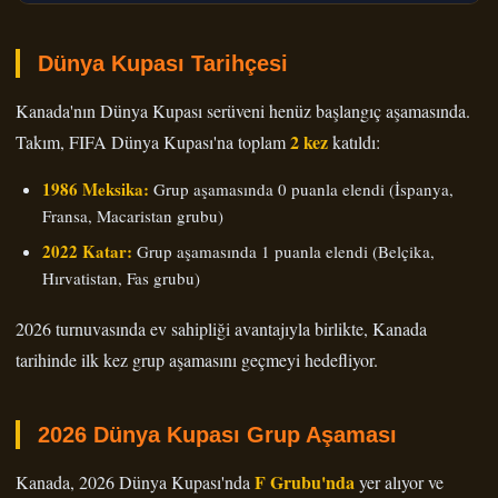
Dünya Kupası Tarihçesi
Kanada'nın Dünya Kupası serüveni henüz başlangıç aşamasında.
2 kez
Takım, FIFA Dünya Kupası'na toplam
katıldı:
1986 Meksika:
Grup aşamasında 0 puanla elendi (İspanya,
Fransa, Macaristan grubu)
2022 Katar:
Grup aşamasında 1 puanla elendi (Belçika,
Hırvatistan, Fas grubu)
2026 turnuvasında ev sahipliği avantajıyla birlikte, Kanada
tarihinde ilk kez grup aşamasını geçmeyi hedefliyor.
2026 Dünya Kupası Grup Aşaması
F Grubu'nda
Kanada, 2026 Dünya Kupası'nda
yer alıyor ve