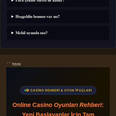
Para çekme süresi ne kadar?
Hoşgeldin bonusu var mı?
Mobil uyumlu mu?
```html
🎲 CASINO REHBERI & OYUN İPUÇLARI
Online Casino
Oyunları Rehberi
:
Yeni Başlayanlar İçin Tam