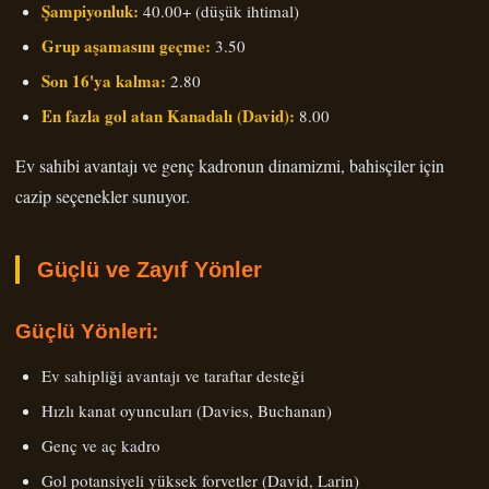
Şampiyonluk:
40.00+ (düşük ihtimal)
Grup aşamasını geçme:
3.50
Son 16'ya kalma:
2.80
En fazla gol atan Kanadalı (David):
8.00
Ev sahibi avantajı ve genç kadronun dinamizmi, bahisçiler için
cazip seçenekler sunuyor.
Güçlü ve Zayıf Yönler
Güçlü Yönleri:
Ev sahipliği avantajı ve taraftar desteği
Hızlı kanat oyuncuları (Davies, Buchanan)
Genç ve aç kadro
Gol potansiyeli yüksek forvetler (David, Larin)