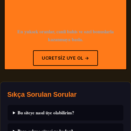
Hemen Bahis Yapmaya
Basla
En yuksek oranlar, canli bahis ve ozel bonuslarla
kazanmaya basla.
UCRETSIZ UYE OL →
Sıkça Sorulan Sorular
Bu siteye nasıl üye olabilirim?