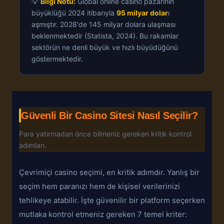
💡
Bilgi Notu:
Global online casino pazarının
büyüklüğü 2024 itibarıyla
95 milyar dolar
ı
aşmıştır. 2028'de 145 milyar dolara ulaşması
beklenmektedir (Statista, 2024). Bu rakamlar
sektörün ne denli büyük ve hızlı büyüdüğünü
göstermektedir.
Güvenli Bir Casino Sitesi Nasıl Seçilir?
Para yatırmadan önce bilmeniz gereken kritik kontrol
adımları.
Çevrimiçi casino seçimi, en kritik adımdır. Yanlış bir
seçim hem paranızı hem de kişisel verilerinizi
tehlikeye atabilir. İşte güvenilir bir platform seçerken
mutlaka kontrol etmeniz gereken 7 temel kriter: