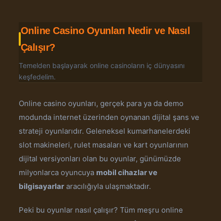
Online Casino Oyunları Nedir ve Nasıl
Çalışır?
Temelden başlayarak online casinoların iç dünyasını
keşfedelim.
Online casino oyunları, gerçek para ya da demo
modunda internet üzerinden oynanan dijital şans ve
strateji oyunlarıdır. Geleneksel kumarhanelerdeki
slot makineleri, rulet masaları ve kart oyunlarının
dijital versiyonları olan bu oyunlar, günümüzde
milyonlarca oyuncuya
mobil cihazlar ve
bilgisayarlar
aracılığıyla ulaşmaktadır.
Peki bu oyunlar nasıl çalışır? Tüm meşru online