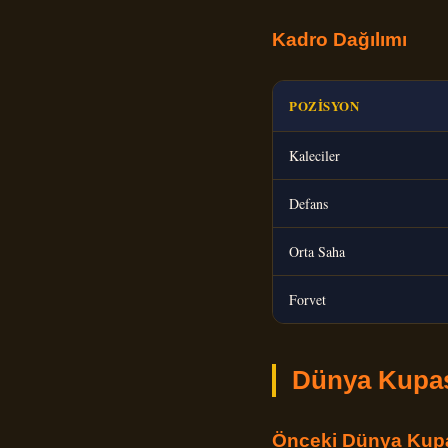
Kadro Dağılımı
POZISYON
Kaleciler
Defans
Orta Saha
Forvet
Dünya Kupası
Önceki Dünya Kupa