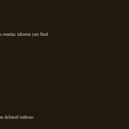
 oranlar, takımın yarı final
 defansif istikrarı