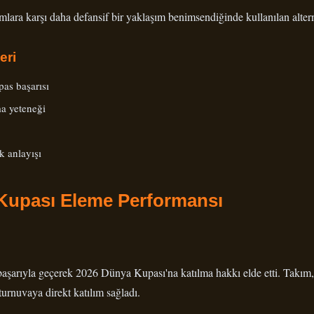
lara karşı daha defansif bir yaklaşım benimsendiğinde kullanılan altern
eri
pas başarısı
a yeteneği
k anlayışı
Kupası Eleme Performansı
 başarıyla geçerek 2026 Dünya Kupası'na katılma hakkı elde etti. Takım, 
turnuvaya direkt katılım sağladı.