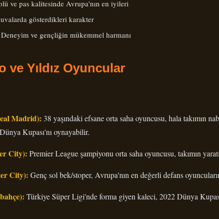
lü ve pas kalitesinde Avrupa'nın en iyileri
valarda gösterdikleri karakter
Deneyim ve gençliğin mükemmel harmanı
 ve Yıldız Oyuncular
eal Madrid):
38 yaşındaki efsane orta saha oyuncusu, hala takımın nabz
 Dünya Kupası'nı oynayabilir.
r City):
Premier League şampiyonu orta saha oyuncusu, takımın yarat
er City):
Genç sol bek/stoper, Avrupa'nın en değerli defans oyuncuların
bahçe):
Türkiye Süper Ligi'nde forma giyen kaleci, 2022 Dünya Kupası