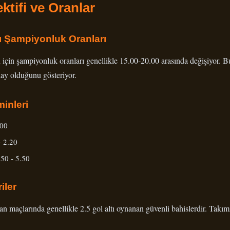
ktifi ve Oranlar
 Şampiyonluk Oranları
n için şampiyonluk oranları genellikle 15.00-20.00 arasında değişiyor. Bu
day olduğunu gösteriyor.
inleri
.00
- 2.20
50 - 5.50
iler
an maçlarında genellikle 2.5 gol altı oynanan güvenli bahislerdir. Takımın