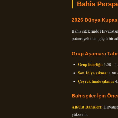
Bahis Perspe
2026 Dünya Kupası
Bahis sitelerinde Hırvatista
potansiyeli olan güçlü bir a
Grup Aşaması Tahm
Grup liderliği:
3.50 - 4
Son 16'ya çıkma:
1.80 
Çeyrek finale çıkma:
4.
Bahisçiler İçin Öner
Alt/Üst Bahisleri:
Hırvatist
yüksektir.