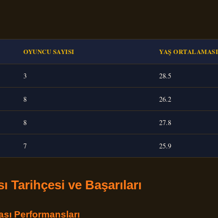
OYUNCU SAYISI
YAŞ ORTALAMASI
3
28.5
8
26.2
8
27.8
7
25.9
 Tarihçesi ve Başarıları
sı Performansları