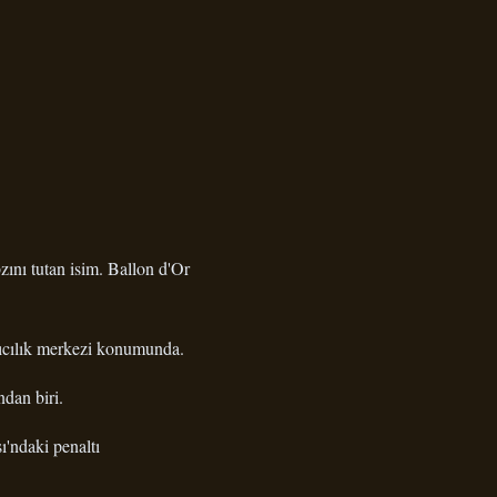
ını tutan isim. Ballon d'Or
ıcılık merkezi konumunda.
dan biri.
'ndaki penaltı