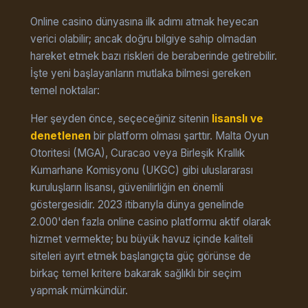
Online casino dünyasına ilk adımı atmak heyecan
verici olabilir; ancak doğru bilgiye sahip olmadan
hareket etmek bazı riskleri de beraberinde getirebilir.
İşte yeni başlayanların mutlaka bilmesi gereken
temel noktalar:
Her şeyden önce, seçeceğiniz sitenin
lisanslı ve
denetlenen
bir platform olması şarttır. Malta Oyun
Otoritesi (MGA), Curacao veya Birleşik Krallık
Kumarhane Komisyonu (UKGC) gibi uluslararası
kuruluşların lisansı, güvenilirliğin en önemli
göstergesidir. 2023 itibarıyla dünya genelinde
2.000'den fazla online casino platformu aktif olarak
hizmet vermekte; bu büyük havuz içinde kaliteli
siteleri ayırt etmek başlangıçta güç görünse de
birkaç temel kritere bakarak sağlıklı bir seçim
yapmak mümkündür.