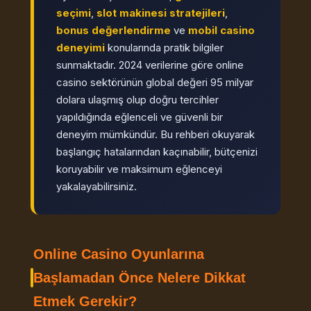
seçimi
,
slot makinesi stratejileri
,
bonus değerlendirme
ve
mobil casino
deneyimi
konularında pratik bilgiler
sunmaktadır. 2024 verilerine göre online
casino sektörünün global değeri 95 milyar
dolara ulaşmış olup doğru tercihler
yapıldığında eğlenceli ve güvenli bir
deneyim mümkündür. Bu rehberi okuyarak
başlangıç hatalarından kaçınabilir, bütçenizi
koruyabilir ve maksimum eğlenceyi
yakalayabilirsiniz.
Online Casino Oyunlarına
Başlamadan Önce Nelere Dikkat
Etmek Gerekir?