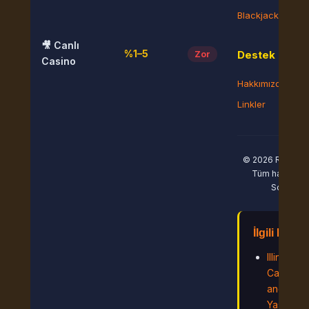
Blackjack
🎥 Canlı
%1–5
Destek
Zor
Casino
Hakkımızda
Linkler
© 2026 Raxcasi
Tüm hakları sak
Sorumlu 
İlgili Makal
Illinois'
Casino'y
and Desis
Yasadışı