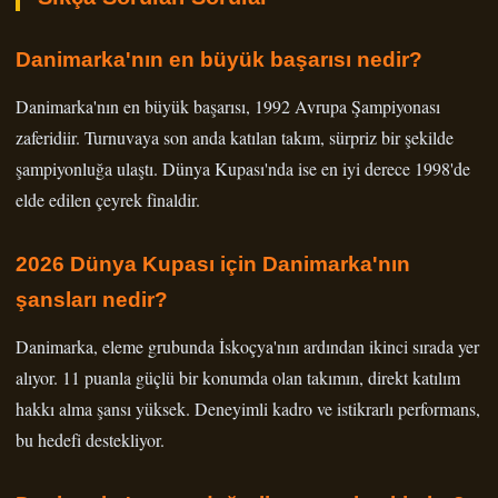
Danimarka'nın en büyük başarısı nedir?
Danimarka'nın en büyük başarısı, 1992 Avrupa Şampiyonası
zaferidiir. Turnuvaya son anda katılan takım, sürpriz bir şekilde
şampiyonluğa ulaştı. Dünya Kupası'nda ise en iyi derece 1998'de
elde edilen çeyrek finaldir.
2026 Dünya Kupası için Danimarka'nın
şansları nedir?
Danimarka, eleme grubunda İskoçya'nın ardından ikinci sırada yer
alıyor. 11 puanla güçlü bir konumda olan takımın, direkt katılım
hakkı alma şansı yüksek. Deneyimli kadro ve istikrarlı performans,
bu hedefi destekliyor.