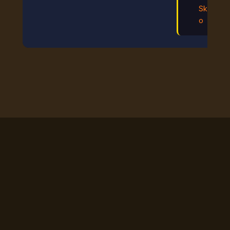
Skandalı 
o