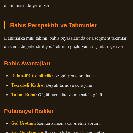
anları arasında yer alıyor.
Bahis Perspektifi ve Tahminler
Danimarka milli takımı, bahis piyasalarında orta segment takımlar
arasında değerlendiriliyor. Takımın güçlü yanları şunları içeriyor:
Bahis Avantajları
Defansif Güvenilirlik:
Az gol yeme ortalaması
Tecrübeli Kadro:
Büyük turnuva deneyimi
Takım Ruhu:
Güçlü mentalite ve mücadele gücü
Potansiyel Riskler
Gol Üretimi:
Zaman zaman skor üretme sorunu
Yaş Ortalaması:
Bazı mevkilerde yaşlanan kadro