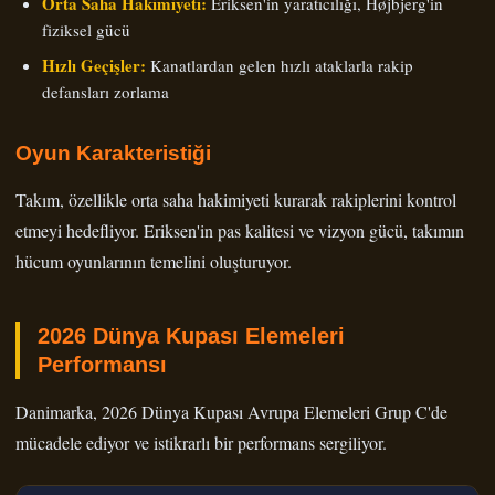
Orta Saha Hakimiyeti:
Eriksen'in yaratıcılığı, Højbjerg'in
fiziksel gücü
Hızlı Geçişler:
Kanatlardan gelen hızlı ataklarla rakip
defansları zorlama
Oyun Karakteristiği
Takım, özellikle orta saha hakimiyeti kurarak rakiplerini kontrol
etmeyi hedefliyor. Eriksen'in pas kalitesi ve vizyon gücü, takımın
hücum oyunlarının temelini oluşturuyor.
2026 Dünya Kupası Elemeleri
Performansı
Danimarka, 2026 Dünya Kupası Avrupa Elemeleri Grup C'de
mücadele ediyor ve istikrarlı bir performans sergiliyor.