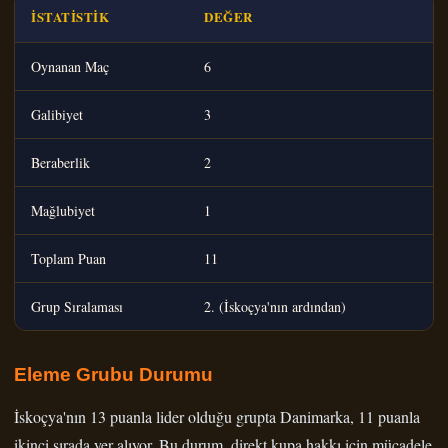
İSTATISTIK
DEĞER
Oynanan Maç
6
Galibiyet
3
Beraberlik
2
Mağlubiyet
1
Toplam Puan
11
Grup Sıralaması
2. (İskoçya'nın ardından)
Eleme Grubu Durumu
İskoçya'nın 13 puanla lider olduğu grupta Danimarka, 11 puanla
ikinci sırada yer alıyor. Bu durum, direkt kupa hakkı için mücadele