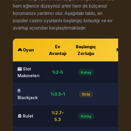
hem eğlence düzeyinizi artırır hem de bütçenizi
korumanıza yardımcı olur. Aşağıdaki tablo, en
popüler casino oyunlarını başlangıç kolaylığı ve ev
avantajı açısından karşılaştırmaktadır:
Ev
Başlangıç
🎮 Oyun
Min. B
Avantajı
Zorluğu
🎰 Slot
%2–5
₺1
Kolay
Makineleri
🃏
%0.5–1
₺5
Orta
Blackjack
%2.7–
🎡 Rulet
₺2
Kolay
5.3