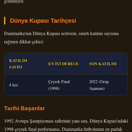
görünüyor.
Dünya Kupası Tarihçesi
Danimarka'nın Dünya Kupası serüveni, sınırlı katılım sayısına
rağmen dikkat çekici:
KATILIM
EN İYI DERECE
SON KATILIM
SAYISI
Çeyrek Final
2022 (Grup
4 kez
(1998)
Aşaması)
Tarihi Başarılar
1992 Avrupa Şampiyonası zaferinin yanı sıra, Dünya Kupası'ndaki
1998 çeyrek final performansı, Danimarka futbolunun en parlak