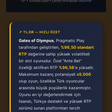
18+ • Sorumlu Oyun • Şartlar ve Koşullar Geçerlidir
📌 TL;DR — HIZLI ÖZET
Gates of Olympus
, Pragmatic Play
tarafından geliştirilen,
%96,50 standart
RTP
değerine sahip yüksek volatiliteli
bir slot oyunudur. Özel "Ante Bet"
özelliği aktifken RTP
%96,58
'e yükselir.
Maksimum kazanç potansiyeli
x5.000
olup oyun, özellikle Türk oyuncular
arasında büyük popülerlik kazanmıştır.
Oyunu en iyi değerlendirmek için
lisanslı, Türkçe destekli ve yüksek RTP
sürümü sunan platformları tercih