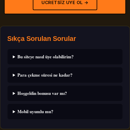
UCRETSIZ UYE OL →
Sıkça Sorulan Sorular
Bu siteye nasıl üye olabilirim?
Para çekme süresi ne kadar?
Hoşgeldin bonusu var mı?
Mobil uyumlu mu?