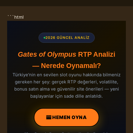
```html
2026 GÜNCEL ANALIZ
Gates of Olympus
RTP Analizi
— Nerede Oynamalı?
Türkiye'nin en sevilen slot oyunu hakkında bilmeniz
gereken her şey: gerçek RTP değerleri, volatilite,
bonus satın alma ve güvenilir site önerileri — yeni
başlayanlar için sade dille anlatıldı.
🎰 HEMEN OYNA