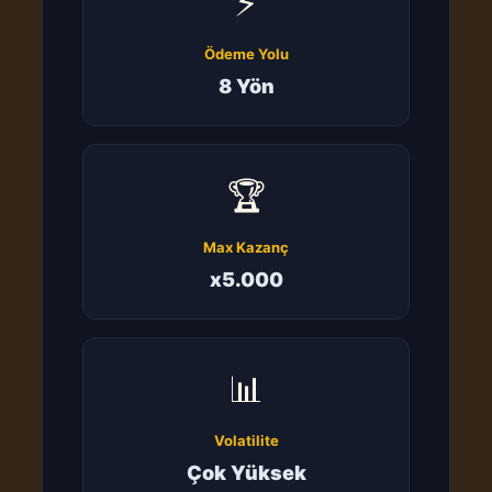
⚡
Ödeme Yolu
8 Yön
🏆
Max Kazanç
x5.000
📊
Volatilite
Çok Yüksek