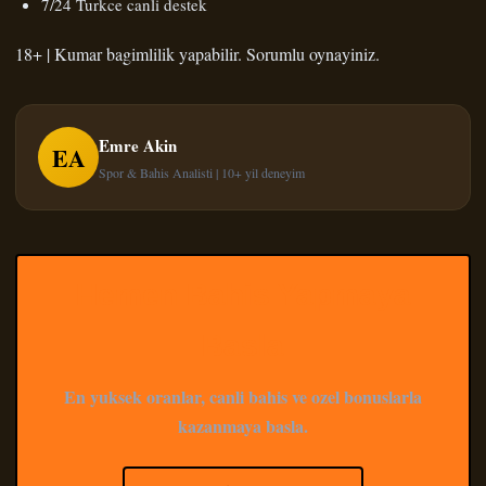
7/24 Turkce canli destek
18+ | Kumar bagimlilik yapabilir. Sorumlu oynayiniz.
Emre Akin
EA
Spor & Bahis Analisti | 10+ yil deneyim
Hemen Bahis Yapmaya
Basla
En yuksek oranlar, canli bahis ve ozel bonuslarla
kazanmaya basla.