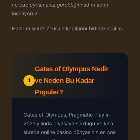
nerede oynamanız gerektiğini
adım adım
inceliyoruz.
Hazır mısınız? Zeus'un kapılarını birlikte açalım.
Gates of Olympus Nedir
ve Neden Bu Kadar
1
Popüler?
Gates of Olympus, Pragmatic Play'in
2021 yılında piyasaya sürdüğü ve kısa
sürede online casino dünyasının en çok