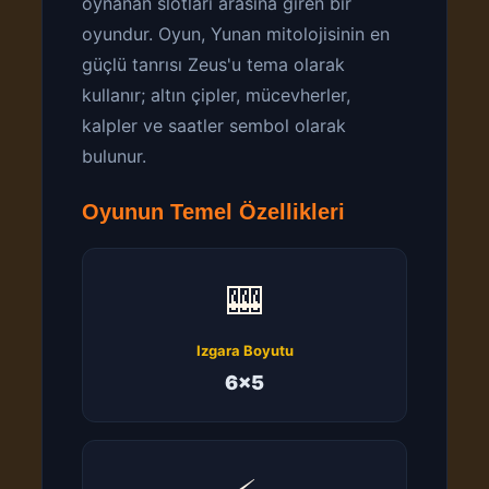
oynanan slotları arasına giren bir
oyundur. Oyun, Yunan mitolojisinin en
güçlü tanrısı Zeus'u tema olarak
kullanır; altın çipler, mücevherler,
kalpler ve saatler sembol olarak
bulunur.
Oyunun Temel Özellikleri
🎰
Izgara Boyutu
6×5