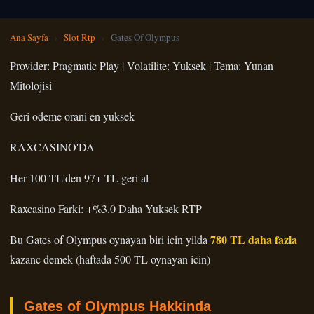
Ana Sayfa
›
Slot Rtp
›
Gates Of Olympus
Provider: Pragmatic Play | Volatilite: Yuksek | Tema: Yunan
Mitolojisi
Geri odeme orani en yuksek
RAXCASINO'DA
Her 100 TL'den 97+ TL geri al
Raxcasino Farki: +%3.0 Daha Yuksek RTP
780 TL daha fazla
Bu Gates of Olympus oynayan biri icin yilda
kazanc demek (haftada 500 TL oynayan icin)
Gates of Olympus Hakkinda