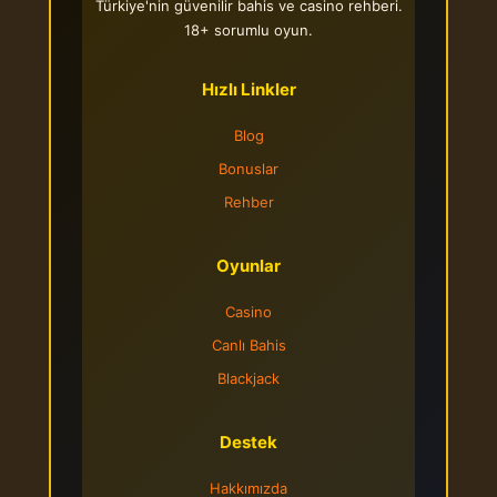
Türkiye'nin güvenilir bahis ve casino rehberi.
18+ sorumlu oyun.
Hızlı Linkler
Blog
Bonuslar
Rehber
Oyunlar
Casino
Canlı Bahis
Blackjack
Destek
Hakkımızda