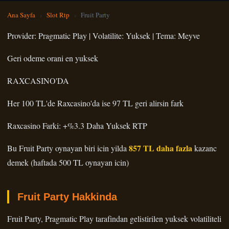
Ana Sayfa
›
Slot Rtp
›
Fruit Party
Provider: Pragmatic Play | Volatilite: Yuksek | Tema: Meyve
Geri odeme orani en yuksek
RAXCASINO'DA
Her 100 TL'de Raxcasino'da ise 97 TL geri alirsin fark
Raxcasino Farki: +%3.3 Daha Yuksek RTP
857 TL daha fazla
Bu Fruit Party oynayan biri icin yilda
kazanc
demek (haftada 500 TL oynayan icin)
Fruit Party Hakkinda
Fruit Party, Pragmatic Play tarafindan gelistirilen yuksek volatiliteli