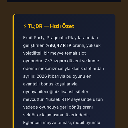
⚡ TL;DR — Hızlı Özet
Fruit Party, Pragmatic Play tarafından
geliştirilen
%96,47 RTP
oranlı, yüksek
volatiliteli bir meyve temalı slot
oyunudur. 7×7 ızgara düzeni ve küme
ödeme mekanizmasıyla klasik slotlardan
ayrılır. 2026 itibarıyla bu oyunu en
avantajlı bonus koşullarıyla
oynayabileceğiniz lisanslı siteler
mevcuttur. Yüksek RTP sayesinde uzun
vadede oyuncuya geri dönüş oranı
sektör ortalamasının üzerindedir.
Eğlenceli meyve teması, mobil uyumlu