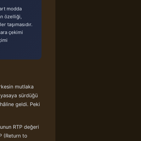
dart modda
n özelliği,
er taşımasıdır.
para çekimi
çimi
rkesin mutlaka
piyasaya sürdüğü
hâline geldi. Peki
yunun RTP değeri
P (Return to