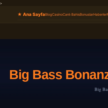
>
★ Ana Sayfa
Blog
Casino
Canlı Bahis
Bonuslar
Haberler
Big Bass Bonanz
Big Bas