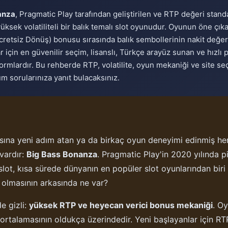
anza
, Pragmatic Play tarafından geliştirilen ve RTP değeri stan
üksek volatiliteli bir balık temalı slot oyunudur. Oyunun öne çıka
retsiz Dönüş) bonusu sırasında balık sembollerinin nakit değerl
 için en güvenilir seçim, lisanslı, Türkçe arayüz sunan ve hızlı 
ormlardır. Bu rehberde RTP, volatilite, oyun mekaniği ve site se
m sorularınıza yanıt bulacaksınız.
asına yeni adım atan ya da birkaç oyun deneyimi edinmiş he
vardır:
Big Bass Bonanza
. Pragmatic Play'in 2020 yılında 
slot, kısa sürede dünyanın en popüler slot oyunlarından biri 
 olmasının arkasında ne var?
e gizli:
yüksek RTP ve heyecan verici bonus mekaniği
. O
 ortalamasının oldukça üzerindedir. Yeni başlayanlar için RT