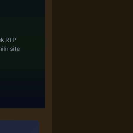
ek RTP
ilir site