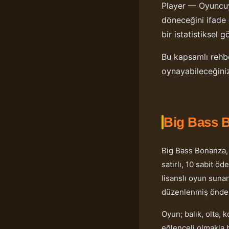
Player — Oyuncuya
döneceğini ifade 
bir istatistiksel g
Bu kapsamlı rehbe
oynayabileceğiniz
Big Bass B
Big Bass Bonanza
satırlı, 10 sabit ö
lisanslı oyun suna
düzenlenmiş önde g
Oyun; balık, olta, 
eğlenceli olmakla 