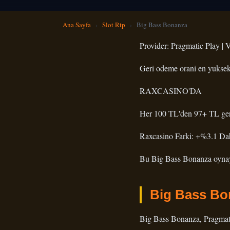
Ana Sayfa
›
Slot Rtp
›
Big Bass Bonanza
Provider: Pragmatic Play | V
Geri odeme orani en yukse
RAXCASINO'DA
Her 100 TL'den 97+ TL ger
Raxcasino Farki: +%3.1 D
Bu Big Bass Bonanza oynaya
Big Bass Bo
Big Bass Bonanza, Pragmatic 