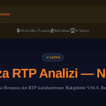
Rehber
🔒
✅
💰
🏆
256-bit SSL
Lisansli
Hizli Odeme
#1 Turkiye
CASINO
a RTP Analizi — 
s Bonanza slot RTP karsilastirmasi: Rakiplerde %94.8, R