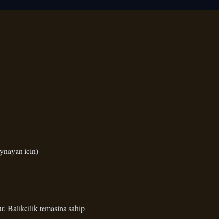
ynayan icin)
ur. Balikcilik temasina sahip