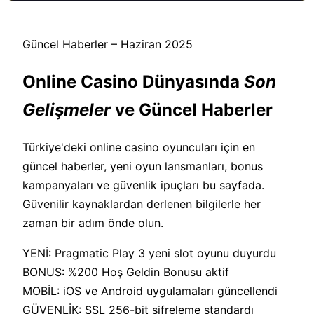
Güncel Haberler – Haziran 2025
Online Casino Dünyasında
Son
Gelişmeler
ve Güncel Haberler
Türkiye'deki online casino oyuncuları için en
güncel haberler, yeni oyun lansmanları, bonus
kampanyaları ve güvenlik ipuçları bu sayfada.
Güvenilir kaynaklardan derlenen bilgilerle her
zaman bir adım önde olun.
YENİ:
Pragmatic Play 3 yeni slot oyunu duyurdu
BONUS:
%200 Hoş Geldin Bonusu aktif
MOBİL:
iOS ve Android uygulamaları güncellendi
GÜVENLİK:
SSL 256-bit şifreleme standardı