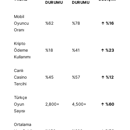
DURUMU
DURUMU
Mobil
Oyuncu
%62
%78
↑ %16
Oranı
Kripto
Ödeme
%18
%41
↑ %23
Kullanımı
Canlı
Casino
%45
%57
↑ %12
Tercihi
Türkçe
Oyun
2,800+
4,500+
↑ %60
Sayısı
Ortalama