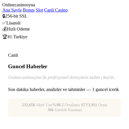
Onlinecasinooyna
Ana Sayfa
Bonus
Slot
Canli Casino
🔒
256-bit SSL
✅
Lisansli
💰
Hizli Odeme
🏆
#1 Turkiye
Canli
Guncel Haberler
Onlinecasinooyna ile profesyonel deneyimin tadini cikarin.
Son dakika haberler, analizler ve tahminler — 1 guncel icerik
232,656
Aktif Uye
%98.5
Ortalama RTP
3,911
Oyun
366
Gunluk Kazanan