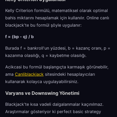
Kelly Criterion formülü, matematiksel olarak optimal
bahis miktarını hesaplamak için kullanılır. Online canlı
blackjack'te bu formül şöyle uygulanır:
f = (bp - q) / b
Burada f = bankroll'un yüzdesi, b = kazanç oranı, p =
kazanma olasılığı, q = kaybetme olasılığı.
Acikcasi bu formül başlangıçta karmaşık görünebilir,
ama
Canliblackjack
sitesindeki hesaplayıcıları
kullanarak kolayca uygulayabilirsiniz.
Varyans ve Downswing Yönetimi
Blackjack'te kısa vadeli dalgalanmalar kaçınılmaz.
Araştırmalar gösteriyor ki perfect basic strategy