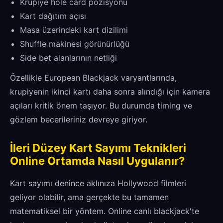
Krupiye hole card pozisyonu
Kart dağıtım açısı
Masa üzerindeki kart dizilimi
Shuffle makinesi görünürlüğü
Side bet alanlarının netliği
Özellikle European Blackjack varyantlarında,
krupiyenin ikinci kartı daha sonra alındığı için kamera
açıları kritik önem taşıyor. Bu durumda timing ve
gözlem becerileriniz devreye giriyor.
İleri Düzey Kart Sayımı Teknikleri
Online Ortamda Nasıl Uygulanır?
Kart sayımı denince aklınıza Hollywood filmleri
geliyor olabilir, ama gerçekte bu tamamen
matematiksel bir yöntem. Online canlı blackjack'te