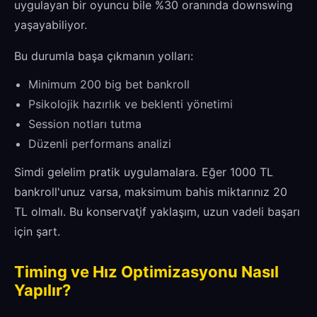
uygulayan bir oyuncu bile %30 oranında downswing
yaşayabiliyor.
Bu durumla başa çıkmanın yolları:
Minimum 200 big bet bankroll
Psikolojik hazırlık ve beklenti yönetimi
Session notları tutma
Düzenli performans analizi
Simdi gelelim pratik uygulamalara. Eğer 1000 TL
bankroll'unuz varsa, maksimum bahis miktarınız 20
TL olmalı. Bu konservati̧f yaklaşım, uzun vadeli başarı
için şart.
Timing ve Hız Optimizasyonu Nasıl
Yapılır?