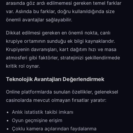
arasında göz ardı edilmemesi gereken temel farklar
var. Aslında bu farklar, doğru kullanıldığında size
önemli avantajlar sağlayabilir.
Dikkat edilmesi gereken en önemli nokta, canlı
krupiye ortamının sunduğu ek bilgi kaynaklarıdır.
Krupiyenin davranışları, kart dağıtım hızı ve masa
atmosferi gibi faktörler, stratejinizi şekillendirmede
kritik rol oynar.
Teknolojik Avantajları Değerlendirmek
Online platformlarda sunulan özellikler, geleneksel
casinolarda mevcut olmayan fırsatlar yaratır:
Anlık istatistik takibi imkanı
Oyun geçmişine erişim
Çoklu kamera açılarından faydalanma