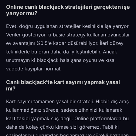
Online canlı blackjack stratejileri gerçekten işe
yarıyor mu?
Evet, doğru uygulanan stratejiler kesinlikle işe yarıyor.
Veriler gösteriyor ki basic strategy kullanan oyuncular
ev avantajını %0.5'e kadar düşürebiliyor. İleri düzey
tekniklerle bu oran daha da iyileştirilebilir. Ancak
unutmayın ki blackjack hala şans oyunu ve kısa
vadede kayıplar normal.
Canlı blackjack'te kart sayımı yapmak yasal
mı?
Kart sayımı tamamen yasal bir strateji. Hiçbir dış araç
kullanmadığınız sürece, sadece zihninizi kullanarak
kart takibi yapmak suç değil. Online platformlarda bu
daha da kolay çünkü kimse sizi göremez. Tabii ki
casinolar bu durumdan hoşlanmaz ve sürekli kazanan