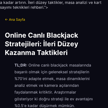
a kadar artırın. İleri düzey taktikler, masa analizi ve kart
sayımı teknikleri rehberi.">
← Ana Sayfa
Online Canlı Blackjack
Stratejileri: İleri Düzey
Kazanma Taktikleri
TL;DR:
Online canlı blackjack masalarında
başarılı olmak için geleneksel stratejilerin
%70'ini adapte etmek, masa dinamiklerini
analiz etmek ve kamera açılarından
faydalanmak kritiktir. Araştırmalar
gösteriyor ki doğru strateji ile ev avantajını
%0.5'e kadar düşürmek mümkün.