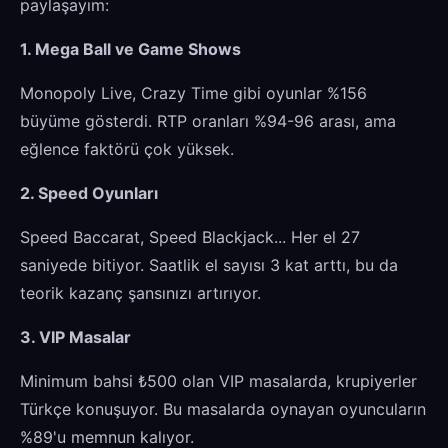
paylaşayım:
1. Mega Ball ve Game Shows
Monopoly Live, Crazy Time gibi oyunlar %156
büyüme gösterdi. RTP oranları %94-96 arası, ama
eğlence faktörü çok yüksek.
2. Speed Oyunları
Speed Baccarat, Speed Blackjack... Her el 27
saniyede bitiyor. Saatlik el sayısı 3 kat arttı, bu da
teorik kazanç şansınızı artırıyor.
3. VIP Masalar
Minimum bahsi ₺500 olan VIP masalarda, krupiyerler
Türkçe konuşuyor. Bu masalarda oynayan oyuncuların
%89'u memnun kalıyor.