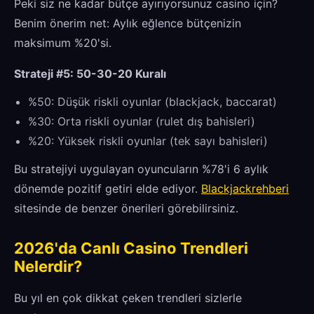
Peki siz ne kadar bütçe ayırıyorsunuz casino için?
Benim önerim net: Aylık eğlence bütçenizin
maksimum %20'si.
Strateji #5: 50-30-20 Kuralı
%50: Düşük riskli oyunlar (blackjack, baccarat)
%30: Orta riskli oyunlar (rulet dış bahisleri)
%20: Yüksek riskli oyunlar (tek sayı bahisleri)
Bu stratejiyi uygulayan oyuncuların %78'i 6 aylık
dönemde pozitif getiri elde ediyor.
Blackjackrehberi
sitesinde de benzer önerileri görebilirsiniz.
2026'da Canlı Casino Trendleri
Nelerdir?
Bu yıl en çok dikkat çeken trendleri sizlerle