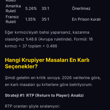
Ruleti
Amerika
5.26%
35:1
Önerilmez
Ruleti
Fransız
1.35%
35:1
En Prison kuralı
Ruleti
Eğer kırmızı/siyah bahsi yaparsanız, kazanma
olasılığınız %48.6 (Avrupa ruletinde). Formül: 18
kırmızı ÷ 37 toplam = 0.486
Hangi Krupiyer Masaları En Karlı
Seçenekler?
Şimdi gelelim en kritik soruya. 2026 verilerine göre,
en karlı masaları şu kriterlere göre belirliyorum:
Strateji #1: RTP (Return to Player) Analizi
RTP oranları şöyle sıralanıyor: