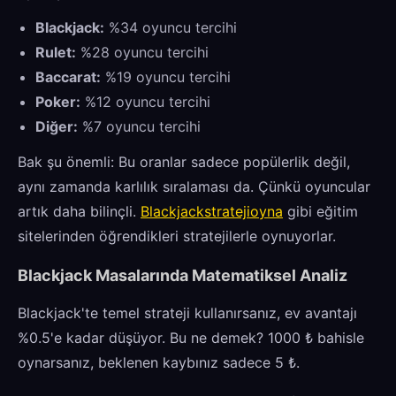
Blackjack:
%34 oyuncu tercihi
Rulet:
%28 oyuncu tercihi
Baccarat:
%19 oyuncu tercihi
Poker:
%12 oyuncu tercihi
Diğer:
%7 oyuncu tercihi
Bak şu önemli: Bu oranlar sadece popülerlik değil,
aynı zamanda karlılık sıralaması da. Çünkü oyuncular
artık daha bilinçli.
Blackjackstratejioyna
gibi eğitim
sitelerinden öğrendikleri stratejilerle oynuyorlar.
Blackjack Masalarında Matematiksel Analiz
Blackjack'te temel strateji kullanırsanız, ev avantajı
%0.5'e kadar düşüyor. Bu ne demek? 1000 ₺ bahisle
oynarsanız, beklenen kaybınız sadece 5 ₺.