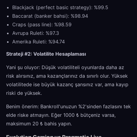
Blackjack (perfect basic strategy): %99.5
Baccarat (banker bahsi): %98.94
Craps (pass line): %98.59
Avrupa Ruleti: %97.3
Amerika Ruleti: %94.74
Strateji #2: Volatilite Hesaplaması
Yani şu oluyor: Düşük volatiliteli oyunlarda daha az
risk alırsınız, ama kazançlarınız da sınırlı olur. Yüksek
volatilitede ise büyük kazanç şansınız var, ama kayıp
riski de yüksek.
Benim önerim: Bankroll'unuzun %2'sinden fazlasını tek
elde riske atmayın. Eğer 1000 ₺ bütçeniz varsa,
maksimum 20 ₺ bahis yapın.