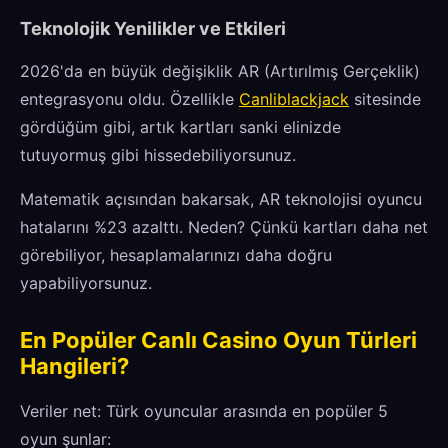
Teknolojik Yenilikler ve Etkileri
2026'da en büyük değişiklik AR (Artırılmış Gerçeklik)
entegrasyonu oldu. Özellikle
Canliblackjack
sitesinde
gördüğüm gibi, artık kartları sanki elinizde
tutuyormuş gibi hissedebiliyorsunuz.
Matematik açısından bakarsak, AR teknolojisi oyuncu
hatalarını %23 azalttı. Neden? Çünkü kartları daha net
görebiliyor, hesaplamalarınızı daha doğru
yapabiliyorsunuz.
En Popüler Canlı Casino Oyun Türleri
Hangileri?
Veriler net: Türk oyuncular arasında en popüler 5
oyun şunlar: