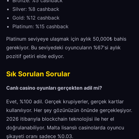
Bronze: %5 cashback
Silver: %8 cashback
Gold: %12 cashback
Platinum: %15 cashback
Platinum seviyeye ulaşmak için aylık 50,000₺ bahis
gerekiyor. Bu seviyedeki oyuncuların %67'si aylık
pozitif getiri elde ediyor.
Sık Sorulan Sorular
Canlı casino oyunları gerçekten adil mi?
Evet, %100 adil. Gerçek krupiyerler, gerçek kartlar
kullanılıyor. Her şey gözünüzün önünde gerçekleşiyor.
2026 itibarıyla blockchain teknolojisi ile her el
doğrulanabiliyor. Malta lisanslı casinolarda oyuncu
şikayeti oranı sadece %0.03.