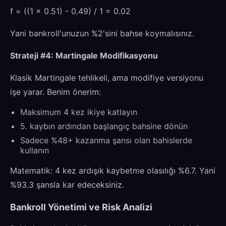
f = ((1 × 0.51) - 0.49) / 1 = 0.02
Yani bankroll'unuzun %2'sini bahse koymalısınız.
Strateji #4: Martingale Modifikasyonu
Klasik Martingale tehlikeli, ama modifiye versiyonu
işe yarar. Benim önerim:
Maksimum 4 kez ikiye katlayın
5. kaybın ardından başlangıç bahsine dönün
Sadece %48+ kazanma şansı olan bahislerde
kullanın
Matematik: 4 kez ardışık kaybetme olasılığı %6.7. Yani
%93.3 şansla kar edeceksiniz.
Bankroll Yönetimi ve Risk Analizi