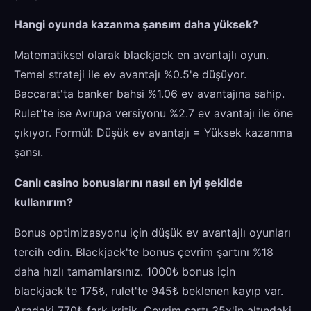
Hangi oyunda kazanma şansım daha yüksek?
Matematiksel olarak blackjack en avantajlı oyun.
Temel strateji ile ev avantajı %0.5'e düşüyor.
Baccarat'ta banker bahsi %1.06 ev avantajına sahip.
Rulet'te ise Avrupa versiyonu %2.7 ev avantajı ile öne
çıkıyor. Formül: Düşük ev avantajı = Yüksek kazanma
şansı.
Canlı casino bonuslarını nasıl en iyi şekilde
kullanırım?
Bonus optimizasyonu için düşük ev avantajlı oyunları
tercih edin. Blackjack'te bonus çevrim şartını %18
daha hızlı tamamlarsınız. 1000₺ bonus için
blackjack'te 175₺, rulet'te 945₺ beklenen kayıp var.
Aradaki 770₺ fark kritik. Çevrim şartı 35x'in altındaki