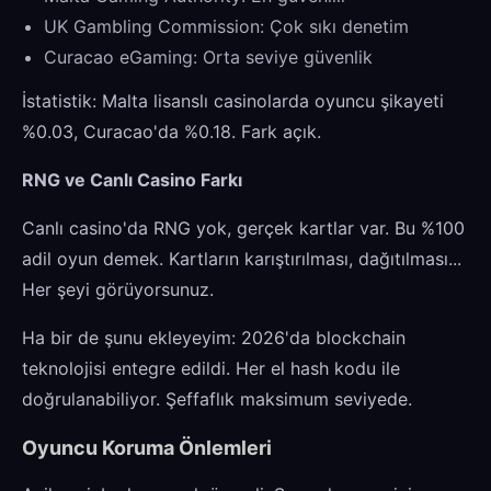
UK Gambling Commission: Çok sıkı denetim
Curacao eGaming: Orta seviye güvenlik
İstatistik: Malta lisanslı casinolarda oyuncu şikayeti
%0.03, Curacao'da %0.18. Fark açık.
RNG ve Canlı Casino Farkı
Canlı casino'da RNG yok, gerçek kartlar var. Bu %100
adil oyun demek. Kartların karıştırılması, dağıtılması...
Her şeyi görüyorsunuz.
Ha bir de şunu ekleyeyim: 2026'da blockchain
teknolojisi entegre edildi. Her el hash kodu ile
doğrulanabiliyor. Şeffaflık maksimum seviyede.
Oyuncu Koruma Önlemleri