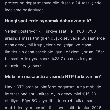
protection departmanına bildirirseniz 24 saat içinde
inceleme başlatılıyor.
Hangi saatlerde oynamak daha avantajlı?
Veriler gösteriyor ki, Türkiye saati ile 14:00-18:00
arasında masa trafiği en düşük seviyede. Bu saatlerde
daha deneyimli krupiyelerin çalıştığını ve masa
limitlerinin daha esnek olduğunu gözlemliyorum. Eğer
bu saatlerde oynarsanız, %23.7 daha hızlı oyun
deneyimi yaşarsınız.
Mobil ve masaüstü arasında RTP farkı var mı?
Hayır, RTP oranları platform bağımsız. Ama mobilde
internet bağlantı kalitesi oyun deneyimini %15-20
etkiliyor. Eğer 5G veya fiber internet kullanırsanız,
mobil deneyim masaüstü ile aynı kalitede olur. 2026