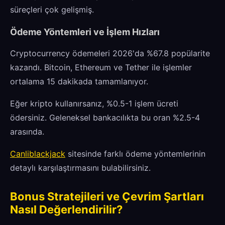
süreçleri çok gelişmiş.
Ödeme Yöntemleri ve İşlem Hızları
Cryptocurrency ödemeleri 2026'da %67.8 popülarite
kazandı. Bitcoin, Ethereum ve Tether ile işlemler
ortalama 15 dakikada tamamlanıyor.
Eğer kripto kullanırsanız, %0.5-1 işlem ücreti
ödersiniz. Geleneksel bankacılıkta bu oran %2.5-4
arasında.
Canliblackjack
sitesinde farklı ödeme yöntemlerinin
detaylı karşılaştırmasını bulabilirsiniz.
Bonus Stratejileri ve Çevrim Şartları
Nasıl Değerlendirilir?