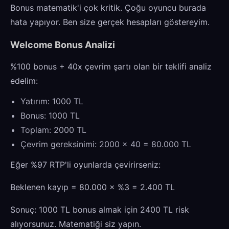
Bonus matematik'i çok kritik. Çoğu oyuncu burada
hata yapıyor. Ben size gerçek hesapları göstereyim.
Welcome Bonus Analizi
%100 bonus + 40x çevrim şartı olan bir teklifi analiz
edelim:
Yatırım: 1000 TL
Bonus: 1000 TL
Toplam: 2000 TL
Çevrim gereksinimi: 2000 × 40 = 80.000 TL
Eğer %97 RTP'li oyunlarda çevirirseniz:
Beklenen kayıp = 80.000 × %3 = 2.400 TL
Sonuç: 1000 TL bonus almak için 2400 TL risk
alıyorsunuz. Matematiği siz yapın.