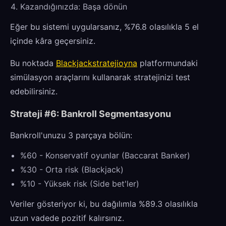
Kazandığınızda: Başa dönün
Eğer bu sistemi uygularsanız, %76.8 olasılıkla 5 el
içinde kâra geçersiniz.
Bu noktada
Blackjackstratejioyna
platformundaki
simülasyon araçlarını kullanarak stratejinizi test
edebilirsiniz.
Strateji #6: Bankroll Segmentasyonu
Bankroll'unuzu 3 parçaya bölün:
%60 - Konservatif oyunlar (Baccarat Banker)
%30 - Orta risk (Blackjack)
%10 - Yüksek risk (Side bet'ler)
Veriler gösteriyor ki, bu dağılımla %89.3 olasılıkla
uzun vadede pozitif kalırsınız.