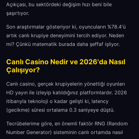
Açıkçası, bu sektördeki değişim hızı beni bile
şaşırtıyor.
Son araştırmalar gösteriyor ki, oyuncuların %78.4'ü
artık canlı krupiye deneyimini tercih ediyor. Neden
mi? Çünkü matematik burada daha şeffaf işliyor.
Canlı Casino Nedir ve 2026'da Nasıl
Çalışıyor?
Canlı casino, gerçek krupiyelerin yönettiği oyunları
HD yayın ile izleyip katıldığınız platformlardır. 2026
itibarıyla teknoloji o kadar gelişti ki, latency
(gecikme) süresi ortalama 0.3 saniyeye düştü.
Tecrübelerime göre, en önemli faktör RNG (Random
Number Generator) sisteminin canlı ortamda nasıl