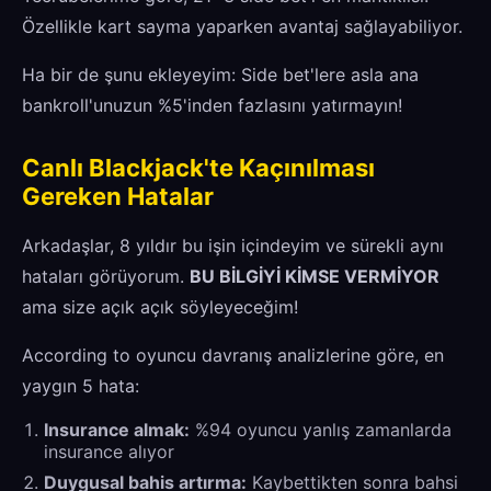
Özellikle kart sayma yaparken avantaj sağlayabiliyor.
Ha bir de şunu ekleyeyim: Side bet'lere asla ana
bankroll'unuzun %5'inden fazlasını yatırmayın!
Canlı Blackjack'te Kaçınılması
Gereken Hatalar
Arkadaşlar, 8 yıldır bu işin içindeyim ve sürekli aynı
hataları görüyorum.
BU BİLGİYİ KİMSE VERMİYOR
ama size açık açık söyleyeceğim!
According to oyuncu davranış analizlerine göre, en
yaygın 5 hata:
Insurance almak:
%94 oyuncu yanlış zamanlarda
insurance alıyor
Duygusal bahis artırma:
Kaybettikten sonra bahsi