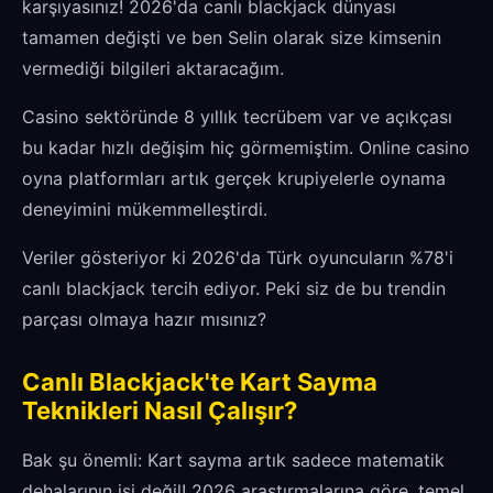
karşıyasınız! 2026'da canlı blackjack dünyası
tamamen değişti ve ben Selin olarak size kimsenin
vermediği bilgileri aktaracağım.
Casino sektöründe 8 yıllık tecrübem var ve açıkçası
bu kadar hızlı değişim hiç görmemiştim. Online casino
oyna platformları artık gerçek krupiyelerle oynama
deneyimini mükemmelleştirdi.
Veriler gösteriyor ki 2026'da Türk oyuncuların %78'i
canlı blackjack tercih ediyor. Peki siz de bu trendin
parçası olmaya hazır mısınız?
Canlı Blackjack'te Kart Sayma
Teknikleri Nasıl Çalışır?
Bak şu önemli: Kart sayma artık sadece matematik
dehalarının işi değil! 2026 araştırmalarına göre, temel