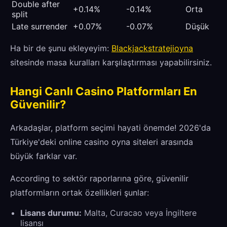
Double after
+0.14%
-0.14%
Orta
split
Late surrender
+0.07%
-0.07%
Düşük
Ha bir de şunu ekleyeyim:
Blackjackstratejioyna
sitesinde masa kuralları karşılaştırması yapabilirsiniz.
Hangi Canlı Casino Platformları En
Güvenilir?
Arkadaşlar, platform seçimi hayati önemde! 2026'da
Türkiye'deki online casino oyna siteleri arasında
büyük farklar var.
According to sektör raporlarına göre, güvenilir
platformların ortak özellikleri şunlar:
Lisans durumu:
Malta, Curacao veya İngiltere
lisansı