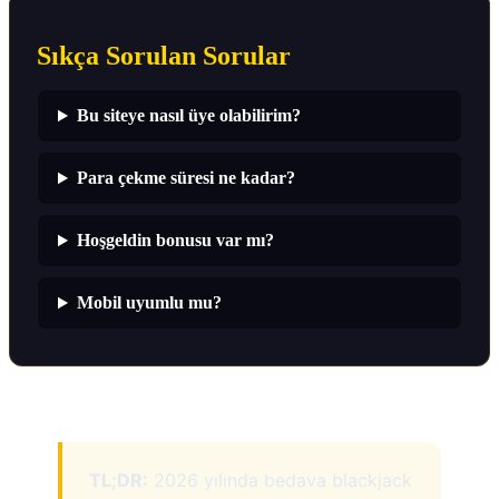
Sıkça Sorulan Sorular
Bu siteye nasıl üye olabilirim?
Para çekme süresi ne kadar?
Hoşgeldin bonusu var mı?
Mobil uyumlu mu?
TL;DR:
2026 yılında bedava blackjack