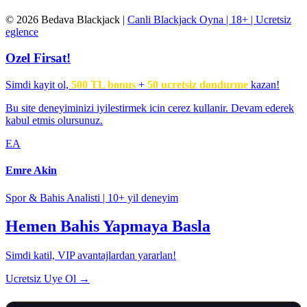
© 2026 Bedava Blackjack |
Canli Blackjack Oyna | 18+ | Ucretsiz
eglence
Ozel Firsat!
Simdi kayit ol,
500 TL bonus
+
50 ucretsiz dondurme
kazan!
Bu site deneyiminizi iyilestirmek icin cerez kullanir. Devam ederek
kabul etmis olursunuz.
EA
Emre Akin
Spor & Bahis Analisti | 10+ yil deneyim
Hemen Bahis Yapmaya Basla
Simdi katil, VIP avantajlardan yararlan!
Ucretsiz Uye Ol →