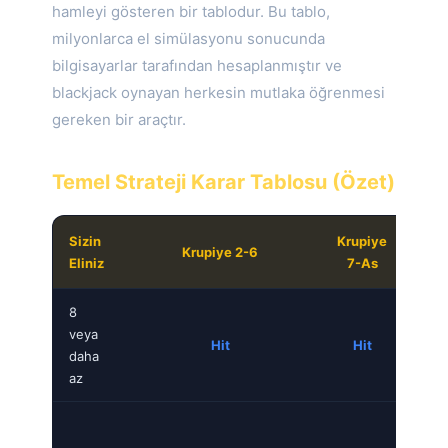
hamleyi gösteren bir tablodur. Bu tablo,
milyonlarca el simülasyonu sonucunda
bilgisayarlar tarafından hesaplanmıştır ve
blackjack oynayan herkesin mutlaka öğrenmesi
gereken bir araçtır.
Temel Strateji Karar Tablosu (Özet)
Sizin
Krupiye
Krupiye 2-6
Açı
Eliniz
7-As
8
veya
Her 
Hit
Hit
kart 
daha
az
Krup
zayı