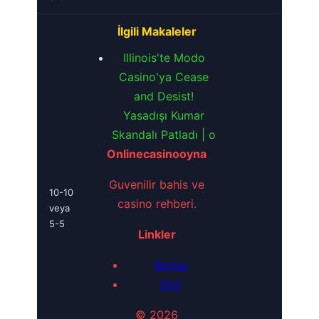
İlgili Makaleler
Illinois'te Modo
Casino'ya Cease
and Desist!
Yasadışı Kumar
Skandalı Patladı | o
Onlinecasinooyna
Guvenilir bahis ve
10-10
casino rehberi.
veya
5-5
Linkler
Bonus
Slot
© 2026