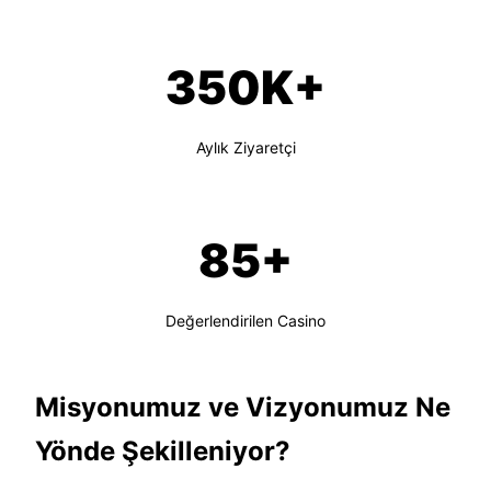
350K+
Aylık Ziyaretçi
85+
Değerlendirilen Casino
Misyonumuz ve Vizyonumuz Ne
Yönde Şekilleniyor?