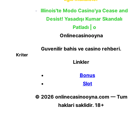
Illinois'te Modo Casino'ya Cease and
Desist! Yasadışı Kumar Skandalı
Patladı | o
Onlinecasinooyna
Guvenilir bahis ve casino rehberi.
Kriter
Linkler
Bonus
Slot
© 2026 onlinecasinooyna.com — Tum
haklari saklidir. 18+