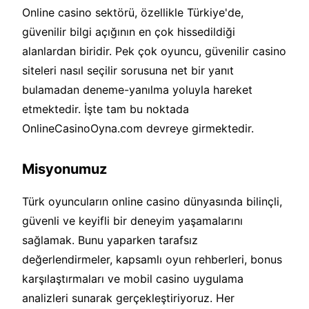
Online casino sektörü, özellikle Türkiye'de,
güvenilir bilgi açığının en çok hissedildiği
alanlardan biridir. Pek çok oyuncu, güvenilir casino
siteleri nasıl seçilir sorusuna net bir yanıt
bulamadan deneme-yanılma yoluyla hareket
etmektedir. İşte tam bu noktada
OnlineCasinoOyna.com devreye girmektedir.
Misyonumuz
Türk oyuncuların online casino dünyasında bilinçli,
güvenli ve keyifli bir deneyim yaşamalarını
sağlamak. Bunu yaparken tarafsız
değerlendirmeler, kapsamlı oyun rehberleri, bonus
karşılaştırmaları ve mobil casino uygulama
analizleri sunarak gerçekleştiriyoruz. Her