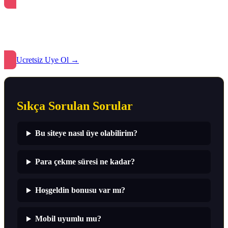
Hemen Bahis Yapmaya Basla
Simdi katil, VIP avantajlardan yararlan!
Ucretsiz Uye Ol →
Sıkça Sorulan Sorular
Bu siteye nasıl üye olabilirim?
Para çekme süresi ne kadar?
Hoşgeldin bonusu var mı?
Mobil uyumlu mu?