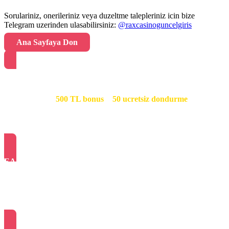
Sorulariniz, onerileriniz veya duzeltme talepleriniz icin bize
Telegram uzerinden ulasabilirsiniz:
@raxcasinoguncelgiris
Ana Sayfaya Don
Ozel Firsat!
Simdi kayit ol,
500 TL bonus
+
50 ucretsiz dondurme
kazan!
Bu site deneyiminizi iyilestirmek icin cerez kullanir. Devam
ederek kabul etmis olursunuz.
EA
Emre Akin
Spor & Bahis Analisti | 10+ yil deneyim