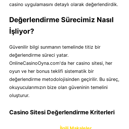
casino uygulamasını detaylı olarak değerlendirdik.
Değerlendirme Sürecimiz Nasıl
İşliyor?
Güvenilir bilgi sunmanın temelinde titiz bir
değerlendirme süreci yatar.
OnlineCasinoOyna.com'da her casino sitesi, her
oyun ve her bonus teklifi sistematik bir
değerlendirme metodolojisinden geçirilir. Bu süreç,
okuyucularımızın bize olan güveninin temelini
oluşturur.
Casino Sitesi Değerlendirme Kriterleri
İlgili Makaleler