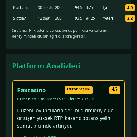
Klasbahis
30-90 dk
200
94.5
%75
İyi
4.0
Slotday
12 saat
300
93.5
%125
Yeterli
3.8
Sıralama; RTP, ödeme süresi, bonus politikası ve kullanıcı
deneyiminden oluşan ağırlıklı skora göredir.
Platform Analizleri
Raxcasino
4.7
Editör Seçimi
RTP: 96.7% · Bonus: %150 · Ödeme: 0-15 dk
Düzenli oyuncuların geri bildirimleriyle de
örtüşen yüksek RTP, kazanç potansiyelini
somut biçimde artırıyor.