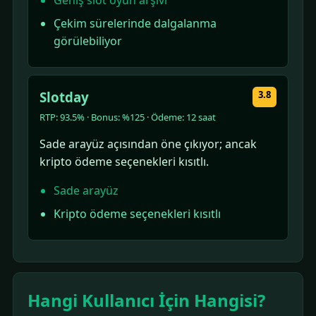
Çekim sürelerinde dalgalanma
görülebiliyor
Slotday
3.8
RTP: 93.5% · Bonus: %125 · Ödeme: 12 saat
Sade arayüz açısından öne çıkıyor; ancak
kripto ödeme seçenekleri kısıtlı.
Sade arayüz
Kripto ödeme seçenekleri kısıtlı
Hangi Kullanıcı İçin Hangisi?