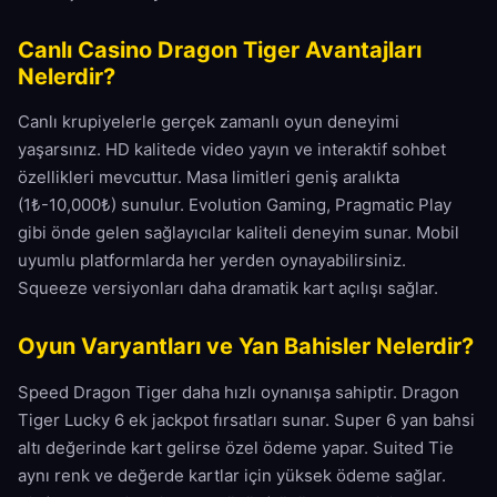
Canlı Casino Dragon Tiger Avantajları
Nelerdir?
Canlı krupiyelerle gerçek zamanlı oyun deneyimi
yaşarsınız. HD kalitede video yayın ve interaktif sohbet
özellikleri mevcuttur. Masa limitleri geniş aralıkta
(1₺-10,000₺) sunulur. Evolution Gaming, Pragmatic Play
gibi önde gelen sağlayıcılar kaliteli deneyim sunar. Mobil
uyumlu platformlarda her yerden oynayabilirsiniz.
Squeeze versiyonları daha dramatik kart açılışı sağlar.
Oyun Varyantları ve Yan Bahisler Nelerdir?
Speed Dragon Tiger daha hızlı oynanışa sahiptir. Dragon
Tiger Lucky 6 ek jackpot fırsatları sunar. Super 6 yan bahsi
altı değerinde kart gelirse özel ödeme yapar. Suited Tie
aynı renk ve değerde kartlar için yüksek ödeme sağlar.