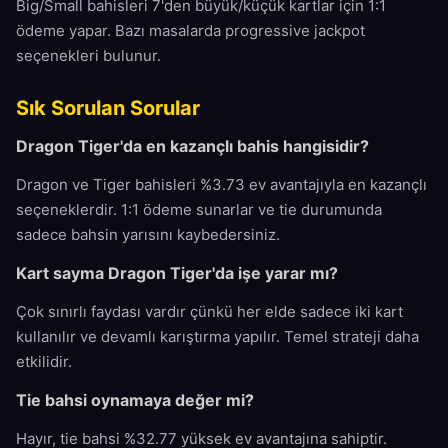
Big/Small bahisleri 7'den büyük/küçük kartlar için 1:1
ödeme yapar. Bazı masalarda progressive jackpot
seçenekleri bulunur.
Sık Sorulan Sorular
Dragon Tiger'da en kazançlı bahis hangisidir?
Dragon ve Tiger bahisleri %3.73 ev avantajıyla en kazançlı
seçeneklerdir. 1:1 ödeme sunarlar ve tie durumunda
sadece bahsin yarısını kaybedersiniz.
Kart sayma Dragon Tiger'da işe yarar mı?
Çok sınırlı faydası vardır çünkü her elde sadece iki kart
kullanılır ve devamlı karıştırma yapılır. Temel strateji daha
etkilidir.
Tie bahsi oynamaya değer mi?
Hayır, tie bahsi %32.77 yüksek ev avantajına sahiptir.