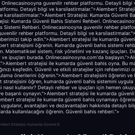
 Onlinecasinooyna guvenilir rehber platformu. Detayli bilgi 
tformu. Detayli bilgi ve karsilastirmalar.">Alembert Stratej
ve karsilastirmalar.">Alembert Stratejisi: Kumarda Güvenli B
tejisi: Kumarda Güvenli Bahis Sistemi Rehberi. Onlinecasinoo
s Sistemi Rehberi. Onlinecasinooyna guvenilir rehber platform
enilir rehber platformu. Detayli bilgi ve karsilastirmalar.
rehberimizi takip edin.">Alembert stratejisi ile kumarda güve
t stratejisini öğrenin. Kumarda güvenli bahis sistemi rehberi.
ın. Matematiksel sistem, risk yönetimi ve kazanç ipuçları. De
r ve ipuçları burada. Onlinecasinooyna.com'da başlayın.">Alem
n.">Alembert stratejisi ile kumarda güvenli bahis oyna. Bu 
ğınızı keşfedin. Güvenli ve etkili stratejiler için rehberimi
lama önerilerini öğrenin.">Alembert stratejisini öğrenin ve k
 stratejisini öğren, kumarda güvenli bahis sistemini uygula v
 nasıl kullanılır? Detaylı rehber ve ipuçları için hemen okuy
e başarılı oynayın.">Alembert stratejisi ile kumarda güvenl
embert stratejisi ile kumarda güvenli bahis oynamayı öğreni
ygulanır, avantajları ve dezavantajları hakkında detaylı bilg
rda kullanılacağını öğrenin. Güvenli bahis rehberi.">
embert Stratejisi: Kumarda Güvenli B