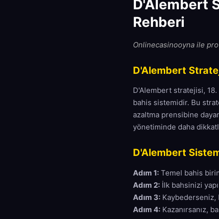
D'Alembert S
Rehberi
Onlinecasinooyna ile pro
D'Alembert Stratej
D'Alembert stratejisi, 18
bahis sistemidir. Bu strat
azaltma prensibine dayan
yönetiminde daha dikkatli
D'Alembert Sistem
Adım 1:
Temel bahis birim
Adım 2:
İlk bahsinizi yap
Adım 3:
Kaybederseniz, ba
Adım 4:
Kazanırsanız, bah