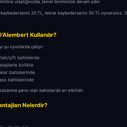
mitine ulaştığınızda, temel biriminizle devam edin
p kaybederseniz 20 TL, tekrar kaybederseniz 30 TL oynarsınız. 30
'Alembert Kullanılır?
yi şu oyunlarda çalışır:
tek/çift bahislerde
ejilerle birlikte
ker bahislerinde
ss bahislerinde
 kazanma şansı olan bahislerde en etkilidir.
ntajları Nelerdir?