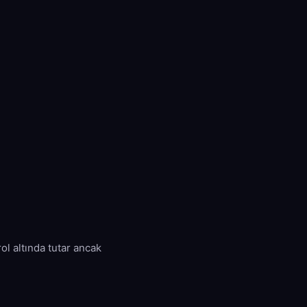
ol altında tutar ancak