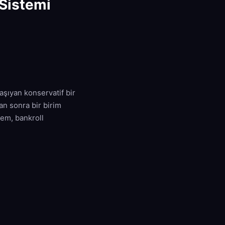
 Sistemi
aşıyan konservatif bir
tan sonra bir birim
tem, bankroll