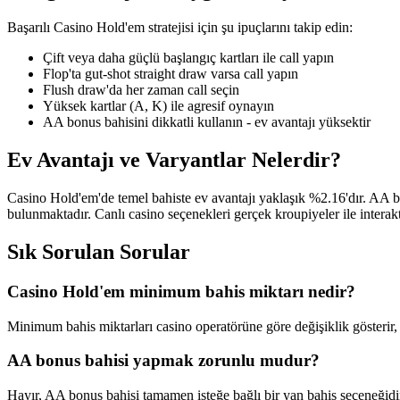
Başarılı Casino Hold'em stratejisi için şu ipuçlarını takip edin:
Çift veya daha güçlü başlangıç kartları ile call yapın
Flop'ta gut-shot straight draw varsa call yapın
Flush draw'da her zaman call seçin
Yüksek kartlar (A, K) ile agresif oynayın
AA bonus bahisini dikkatli kullanın - ev avantajı yüksektir
Ev Avantajı ve Varyantlar Nelerdir?
Casino Hold'em'de temel bahiste ev avantajı yaklaşık %2.16'dır. AA
bulunmaktadır. Canlı casino seçenekleri gerçek kroupiyeler ile interak
Sık Sorulan Sorular
Casino Hold'em minimum bahis miktarı nedir?
Minimum bahis miktarları casino operatörüne göre değişiklik gösterir, 
AA bonus bahisi yapmak zorunlu mudur?
Hayır, AA bonus bahisi tamamen isteğe bağlı bir yan bahis seçeneğidi