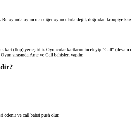
u oyunda oyuncular diğer oyuncularla değil, doğrudan kroupiye karşı oy
 kart (flop) yerleştirilir. Oyuncular kartlarını inceleyip "Call" (devam 
 Oyun sırasında Ante ve Call bahisleri yapılır.
rdir?
i ödenir ve call bahsi push olur.