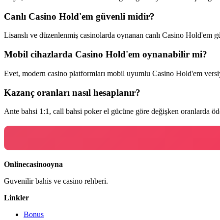
Canlı Casino Hold'em güvenli midir?
Lisanslı ve düzenlenmiş casinolarda oynanan canlı Casino Hold'em güve
Mobil cihazlarda Casino Hold'em oynanabilir mi?
Evet, modern casino platformları mobil uyumlu Casino Hold'em versi
Kazanç oranları nasıl hesaplanır?
Ante bahsi 1:1, call bahsi poker el gücüne göre değişken oranlarda ö
Onlinecasinooyna
Guvenilir bahis ve casino rehberi.
Linkler
Bonus