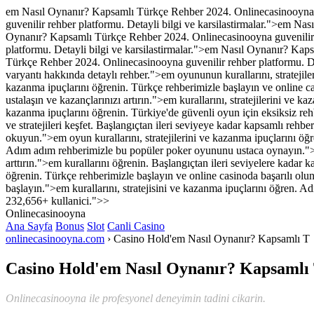
em Nasıl Oynanır? Kapsamlı Türkçe Rehber 2024. Onlinecasinooyna gu
guvenilir rehber platformu. Detayli bilgi ve karsilastirmalar.">em N
Oynanır? Kapsamlı Türkçe Rehber 2024. Onlinecasinooyna guvenilir r
platformu. Detayli bilgi ve karsilastirmalar.">em Nasıl Oynanır? Kap
Türkçe Rehber 2024. Onlinecasinooyna guvenilir rehber platformu. Detay
varyantı hakkında detaylı rehber.">em oyununun kurallarını, stratejiler
kazanma ipuçlarını öğrenin. Türkçe rehberimizle başlayın ve online ca
ustalaşın ve kazançlarınızı artırın.">em kurallarını, stratejilerini v
kazanma ipuçlarını öğrenin. Türkiye'de güvenli oyun için eksiksiz rehb
ve stratejileri keşfet. Başlangıçtan ileri seviyeye kadar kapsamlı rehbe
okuyun.">em oyun kurallarını, stratejilerini ve kazanma ipuçlarını öğr
Adım adım rehberimizle bu popüler poker oyununu ustaca oynayın.">em
arttırın.">em kurallarını öğrenin. Başlangıçtan ileri seviyelere kadar 
öğrenin. Türkçe rehberimizle başlayın ve online casinoda başarılı olu
başlayın.">em kurallarını, stratejisini ve kazanma ipuçlarını öğren. A
232,656+ kullanici.">>
Onlinecasinooyna
Ana Sayfa
Bonus
Slot
Canli Casino
onlinecasinooyna.com
› Casino Hold'em Nasıl Oynanır? Kapsamlı T
Casino Hold'em Nasıl Oynanır? Kapsamlı
Onlinecasinooyna ile profesyonel deneyimin tadini cikarin.