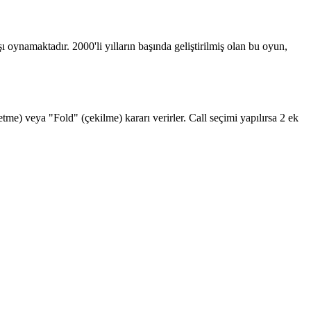
namaktadır. 2000'li yılların başında geliştirilmiş olan bu oyun,
etme) veya "Fold" (çekilme) kararı verirler. Call seçimi yapılırsa 2 ek