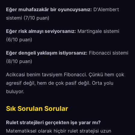
Eğer muhafazakâr bir oyuncuysanız:
D'Alembert
sistemi (7/10 puan)
Eğer risk almayı seviyorsanız:
Martingale sistemi
(6/10 puan)
Eğer dengeli yaklaşım istiyorsanız:
Fibonacci sistemi
(8/10 puan)
Acikcasi benim tavsiyem Fibonacci. Çünkü hem çok
agresif değil, hem de çok pasif değil. Orta yolu
buluyor.
Sık Sorulan Sorular
Rulet stratejileri gerçekten işe yarar mı?
Matematiksel olarak hiçbir rulet stratejisi uzun