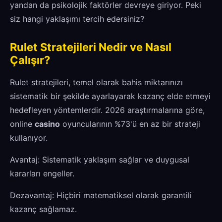
yandan da psikolojik faktörler devreye giriyor. Peki
siz hangi yaklaşımı tercih edersiniz?
Rulet Stratejileri Nedir ve Nasıl
Çalışır?
Rulet stratejileri, temel olarak bahis miktarınızı
sistematik bir şekilde ayarlayarak kazanç elde etmeyi
hedefleyen yöntemlerdir. 2026 araştırmalarına göre,
online
casino
oyuncularının %73'ü en az bir strateji
kullanıyor.
Avantaj: Sistematik yaklaşım sağlar ve duygusal
kararları engeller.
Dezavantaj: Hiçbiri matematiksel olarak garantili
kazanç sağlamaz.