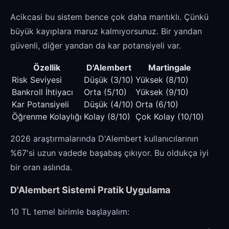
Acikcasi bu sistem bence çok daha mantıklı. Çünkü
büyük kayıplara maruz kalmıyorsunuz. Bir yandan
güvenli, diğer yandan da kar potansiyeli var.
Özellik
D'Alembert
Martingale
Risk Seviyesi
Düşük (3/10)
Yüksek (8/10)
Bankroll İhtiyacı
Orta (5/10)
Yüksek (9/10)
Kar Potansiyeli
Düşük (4/10)
Orta (6/10)
Öğrenme Kolaylığı
Kolay (8/10)
Çok Kolay (10/10)
2026 araştırmalarında D'Alembert kullanıcılarının
%67'si uzun vadede başabaş çıkıyor. Bu oldukça iyi
bir oran aslında.
D'Alembert Sistemi Pratik Uygulama
10 TL temel birimle başlayalım: