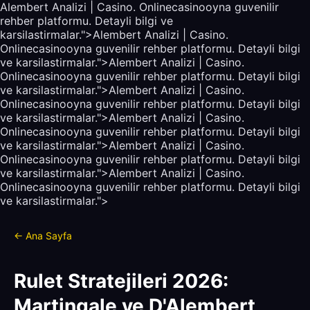
Alembert Analizi | Casino. Onlinecasinooyna guvenilir
rehber platformu. Detayli bilgi ve
karsilastirmalar.">Alembert Analizi | Casino.
Onlinecasinooyna guvenilir rehber platformu. Detayli bilgi
ve karsilastirmalar.">Alembert Analizi | Casino.
Onlinecasinooyna guvenilir rehber platformu. Detayli bilgi
ve karsilastirmalar.">Alembert Analizi | Casino.
Onlinecasinooyna guvenilir rehber platformu. Detayli bilgi
ve karsilastirmalar.">Alembert Analizi | Casino.
Onlinecasinooyna guvenilir rehber platformu. Detayli bilgi
ve karsilastirmalar.">Alembert Analizi | Casino.
Onlinecasinooyna guvenilir rehber platformu. Detayli bilgi
ve karsilastirmalar.">Alembert Analizi | Casino.
Onlinecasinooyna guvenilir rehber platformu. Detayli bilgi
ve karsilastirmalar.">
← Ana Sayfa
Rulet Stratejileri 2026:
Martingale ve D'Alembert