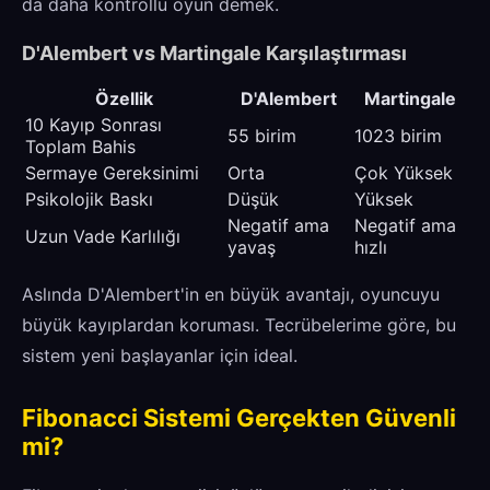
da daha kontrollü oyun demek.
D'Alembert vs Martingale Karşılaştırması
Özellik
D'Alembert
Martingale
10 Kayıp Sonrası
55 birim
1023 birim
Toplam Bahis
Sermaye Gereksinimi
Orta
Çok Yüksek
Psikolojik Baskı
Düşük
Yüksek
Negatif ama
Negatif ama
Uzun Vade Karlılığı
yavaş
hızlı
Aslında D'Alembert'in en büyük avantajı, oyuncuyu
büyük kayıplardan koruması. Tecrübelerime göre, bu
sistem yeni başlayanlar için ideal.
Fibonacci Sistemi Gerçekten Güvenli
mi?