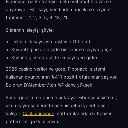
Fibonacci rulet stratejisi, ünlü matematik dizisine
dayanıyor. Her sayı, kendinden önceki iki sayının
toplamı: 1, 1, 2, 3, 5, 8, 13, 21...
Sistemin işleyişi şöyle:
Dizinin ilk sayısıyla başlayın (1 birim)
Kaybettiğinizde dizide bir sonraki sayıya geçin
Kazandığınızda dizide iki sayı geri gidin
2026 casino verilerine göre, Fibonacci sistemi
kullanan oyuncuların %41'i pozitif oturumlar yaşıyor.
Bu oran D'Alembert'ten %7 daha yüksek.
Simdi gelelim en önemli noktaya: Fibonacci sistemi,
uzun kayıp serilerinde bile nispeten yönetilebilir
kalıyor.
Canliblackjack
platformlarında da benzer
pattern'lar gözlemleniyor.