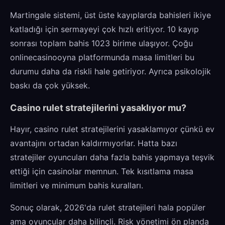
Martingale sistemi, üst üste kayıplarda bahisleri ikiye
katladığı için sermayeyi çok hızlı eritiyor. 10 kayıp
sonrası toplam bahis 1023 birime ulaşıyor. Çoğu
onlinecasinooyna platformunda masa limitleri bu
durumu daha da riskli hale getiriyor. Ayrıca psikolojik
baskı da çok yüksek.
Casino rulet stratejilerini yasaklıyor mu?
Hayır, casino rulet stratejilerini yasaklamıyor çünkü ev
avantajını ortadan kaldırmıyorlar. Hatta bazı
stratejiler oyuncuları daha fazla bahis yapmaya teşvik
ettiği için casinolar memnun. Tek kısıtlama masa
limitleri ve minimum bahis kuralları.
Sonuç olarak, 2026'da rulet stratejileri hala popüler
ama oyuncular daha bilinçli. Risk yönetimi ön planda