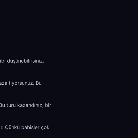
bi düşünebilirsiniz.
 azaltıyorsunuz. Bu
Bu turu kazandınız, bir
r. Çünkü bahisler çok