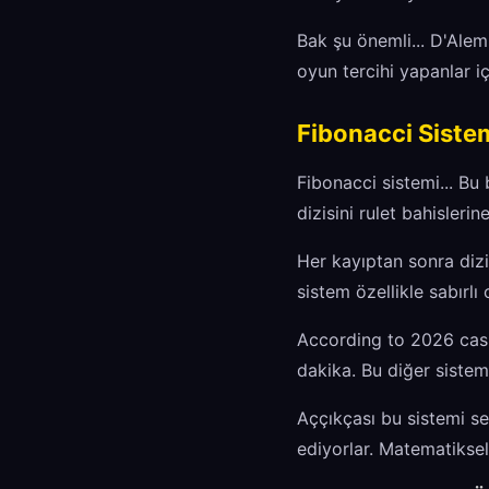
Bak şu önemli... D'Alem
oyun tercihi yapanlar i
Fibonacci Sistem
Fibonacci sistemi... Bu
dizisini rulet bahislerine 
Her kayıptan sonra dizi
sistem özellikle sabırlı
According to 2026 casi
dakika. Bu diğer siste
Aççıkçası bu sistemi s
ediyorlar. Matematikse