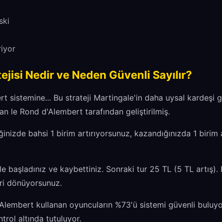
ski
iyor
ejisi Nedir ve Neden Güvenli Sayılır?
 sistemine... Bu strateji Martingale'in daha uysal kardeşi gi
n le Rond d'Alembert tarafından geliştirilmiş.
ğinizde bahsi 1 birim artırıyorsunuz, kazandığınızda 1 birim
le başladınız ve kaybettiniz. Sonraki tur 25 TL (5 TL artış). 
eri dönüyorsunuz.
'Alembert kullanan oyuncuların %73'ü sistemi güvenli buluyo
trol altında tutuluyor.