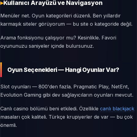
Kullanıcı Arayüzü ve Navigasyon
Menüler net. Oyun kategorileri düzenli. Ben yıllardır
karmaşık siteler görüyorum — bu site o kategoride değil.
Arama fonksiyonu çalışıyor mu? Kesinlikle. Favori
oyununuzu saniyeler içinde bulursunuz.
Oyun Seçenekleri — Hangi Oyunlar Var?
Slot oyunları — 800'den fazla. Pragmatic Play, NetEnt,
Evolution Gaming gibi dev sağlayıcıların oyunları mevcut.
Canlı casino bölümü beni etkiledi. Özellikle
canlı blackjack
masaları çok kaliteli. Türkçe krupiyerler de var — bu çok
önemli.