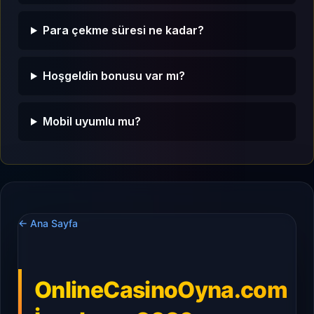
Para çekme süresi ne kadar?
Hoşgeldin bonusu var mı?
Mobil uyumlu mu?
← Ana Sayfa
OnlineCasinoOyna.com