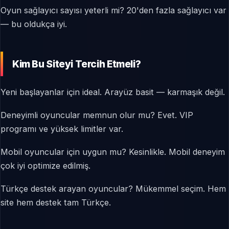
Oyun sağlayıcı sayısı yeterli mi? 20'den fazla sağlayıcı var
— bu oldukça iyi.
Kim Bu Siteyi Tercih Etmeli?
Yeni başlayanlar için ideal. Arayüz basit — karmaşık değil.
Deneyimli oyuncular memnun olur mu? Evet. VIP
programı ve yüksek limitler var.
Mobil oyuncular için uygun mu? Kesinlikle. Mobil deneyim
çok iyi optimize edilmiş.
Türkçe destek arayan oyuncular? Mükemmel seçim. Hem
site hem destek tam Türkçe.