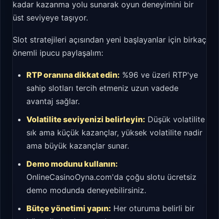
kadar kazanma yolu sunarak oyun deneyimini bir
üst seviyeye taşıyor.
Slot stratejileri açısından yeni başlayanlar için birkaç
önemli ipucu paylaşalım:
RTP oranına dikkat edin:
%96 ve üzeri RTP'ye
sahip slotları tercih etmeniz uzun vadede
avantaj sağlar.
Volatilite seviyenizi belirleyin:
Düşük volatilite
sık ama küçük kazançlar, yüksek volatilite nadir
ama büyük kazançlar sunar.
Demo modunu kullanın:
OnlineCasinoOyna.com'da çoğu slotu ücretsiz
demo modunda deneyebilirsiniz.
Bütçe yönetimi yapın:
Her oturuma belirli bir