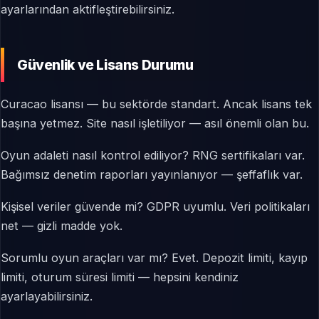
ayarlarından aktifleştirebilirsiniz.
Güvenlik ve Lisans Durumu
Curacao lisansı — bu sektörde standart. Ancak lisans tek
başına yetmez. Site nasıl işletiliyor — asıl önemli olan bu.
Oyun adaleti nasıl kontrol ediliyor? RNG sertifikaları var.
Bağımsız denetim raporları yayınlanıyor — şeffaflık var.
Kişisel veriler güvende mi? GDPR uyumlu. Veri politikaları
net — gizli madde yok.
Sorumlu oyun araçları var mı? Evet. Depozit limiti, kayıp
limiti, oturum süresi limiti — hepsini kendiniz
ayarlayabilirsiniz.