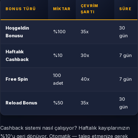
ÇEVRIM
BONUS TÜRÜ
MIKTAR
SÜRE
ŞARTI
Hoşgeldin
30
%100
35x
Bonusu
gün
Haftalık
%10
30x
7 gün
Cashback
100
Free Spin
40x
7 gün
adet
30
Reload Bonus
%50
35x
gün
Cashback sistemi nasıl çalışıyor? Haftalık kayıplarınızın
%10'u geri dönüyor. Otomatik — talep etmenize gerek