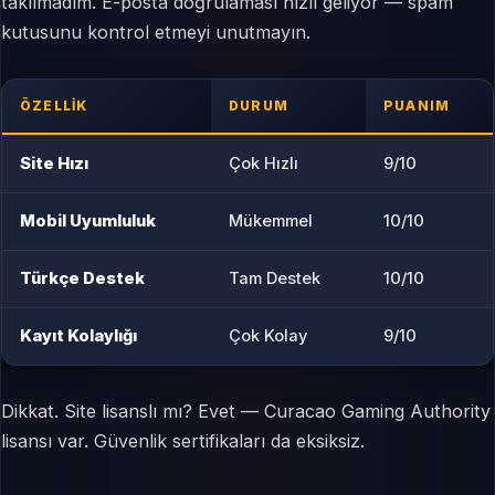
takılmadım. E-posta doğrulaması hızlı geliyor — spam
kutusunu kontrol etmeyi unutmayın.
ÖZELLIK
DURUM
PUANIM
Site Hızı
Çok Hızlı
9/10
Mobil Uyumluluk
Mükemmel
10/10
Türkçe Destek
Tam Destek
10/10
Kayıt Kolaylığı
Çok Kolay
9/10
Dikkat. Site lisanslı mı? Evet — Curacao Gaming Authority
lisansı var. Güvenlik sertifikaları da eksiksiz.