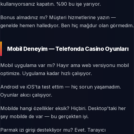
kullanıyorsanız kapatın. %90 bu işe yarıyor.
Bonus almadınız mı? Müşteri hizmetlerine yazın —
genelde hemen hallediyor. Ben hiç mağdur olan görmedim.
Mobil Deneyim — Telefonda Casino Oyunları
Mobil uygulama var mı? Hayır ama web versiyonu mobil
optimize. Uygulama kadar hızlı çalışıyor.
Android ve iOS'ta test ettim — hiç sorun yaşamadım.
Oyunlar akıcı çalışıyor.
Mobilde hangi özellikler eksik? Hiçbiri. Desktop'taki her
şey mobilde de var — bu gerçekten iyi.
Parmak izi girişi destekliyor mu? Evet. Tarayıcı