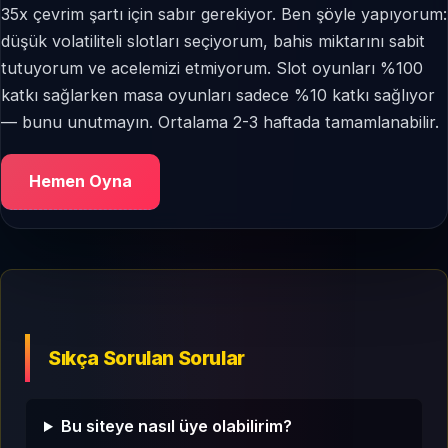
35x çevrim şartı için sabır gerekiyor. Ben şöyle yapıyorum:
düşük volatiliteli slotları seçiyorum, bahis miktarını sabit
tutuyorum ve acelemizi etmiyorum. Slot oyunları %100
katkı sağlarken masa oyunları sadece %10 katkı sağlıyor
— bunu unutmayın. Ortalama 2-3 haftada tamamlanabilir.
Hemen Oyna
Sıkça Sorulan Sorular
Bu siteye nasıl üye olabilirim?