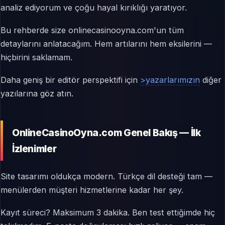
analiz ediyorum ve çoğu hayal kırıklığı yaratıyor.
Bu rehberde size onlinecasinooyna.com'un tüm
detaylarını anlatacağım. Hem artılarını hem eksilerini —
hiçbirini saklamam.
Daha geniş bir editör perspektifi için
>yazarlarımızın
diğer
yazılarına göz atın.
OnlineCasinoOyna.com Genel Bakış — İlk
İzlenimler
Site tasarımı oldukça modern. Türkçe dil desteği tam —
menülerden müşteri hizmetlerine kadar her şey.
Kayıt süreci? Maksimum 3 dakika. Ben test ettiğimde hiç