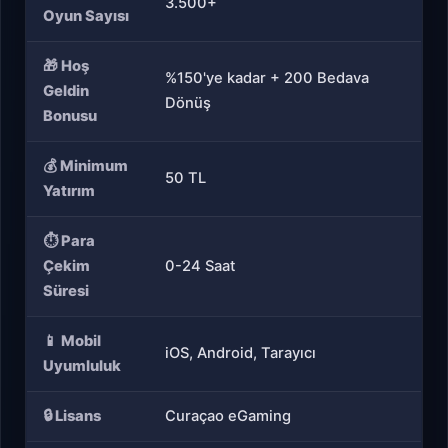
3.500+
Oyun Sayısı
🎁 Hoş
%150'ye kadar + 200 Bedava
Geldin
Dönüş
Bonusu
💰 Minimum
50 TL
Yatırım
⏱️ Para
Çekim
0-24 Saat
Süresi
📱 Mobil
iOS, Android, Tarayıcı
Uyumluluk
🔒 Lisans
Curaçao eGaming