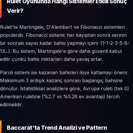
Rulet Oyununda Hangi Sistemler Etkili Sonuç
Verir?
Rulet'te Martingale, D'Alembert ve Fibonacci sistemleri
popülerdir. Fibonacci sistemi: her kayıptan sonra serinin
bir sonraki sayısı kadar bahis yapmayı içerir (1-1-2-3-5-8-
13...). Bu sistem, Martingale'e göre daha güvenli kabul
edilir çünkü bahis miktarları daha yavaş artar.
Paroli sistemi ise kazanan bahisleri ikiye katlamayı önerir.
Maksimum 3 ardışık kazanç sonrası başlangıç bahsine
dönülür. İstatistiksel analizlere göre, Avrupa ruleti (tek 0)
Amerikan ruletine (%2.7 vs %5.26 ev avantajı) tercih
edilmelidir.
Baccarat'ta Trend Analizi ve Pattern