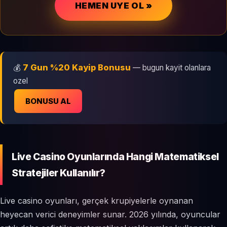
HEMEN UYE OL »
7 Gun %20 Kayip Bonusu
💰
— bugun kayit olanlara
ozel
BONUSU AL
Live Casino Oyunlarında Hangi Matematiksel
Stratejiler Kullanılır?
Live casino oyunları, gerçek krupiyelerle oynanan
heyecan verici deneyimler sunar. 2026 yılında, oyuncular