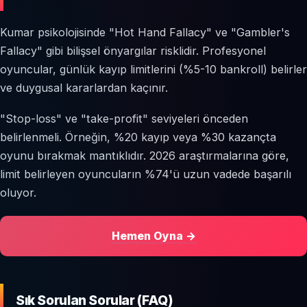
Kumar psikolojisinde "Hot Hand Fallacy" ve "Gambler's
Fallacy" gibi bilişsel önyargılar risklidir. Profesyonel
oyuncular, günlük kayıp limitlerini (%5-10 bankroll) belirler
ve duygusal kararlardan kaçınır.
"Stop-loss" ve "take-profit" seviyeleri önceden
belirlenmeli. Örneğin, %20 kayıp veya %30 kazançta
oyunu bırakmak mantıklıdır. 2026 araştırmalarına göre,
limit belirleyen oyuncuların %74'ü uzun vadede başarılı
oluyor.
Hemen Oyna →
Sık Sorulan Sorular (FAQ)