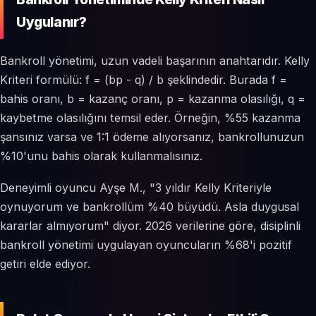
Uygulanır?
Bankroll yönetimi, uzun vadeli başarının anahtarıdır. Kelly
Kriteri formülü: f = (bp - q) / b şeklindedir. Burada f =
bahis oranı, b = kazanç oranı, p = kazanma olasılığı, q =
kaybetme olasılığını temsil eder. Örneğin, %55 kazanma
şansınız varsa ve 1:1 ödeme alıyorsanız, bankrollunuzun
%10'unu bahis olarak kullanmalısınız.
Deneyimli oyuncu Ayşe M., "3 yıldır Kelly Kriteriyle
oynuyorum ve bankrollüm %40 büyüdü. Asla duygusal
kararlar almıyorum" diyor. 2026 verilerine göre, disiplinli
bankroll yönetimi uygulayan oyuncuların %68'i pozitif
getiri elde ediyor.