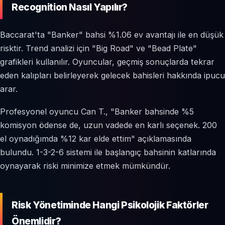
Recognition Nasıl Yapılır?
Baccarat'ta "Banker" bahsi %1.06 ev avantajı ile en düşük
risktir. Trend analizi için "Big Road" ve "Bead Plate"
grafikleri kullanılır. Oyuncular, geçmiş sonuçlarda tekrar
eden kalıpları belirleyerek gelecek bahisleri hakkında ipucu
arar.
Profesyonel oyuncu Can T., "Banker bahsinde %5
komisyon ödense de, uzun vadede en karlı seçenek. 200
el oynadığımda %12 kar elde ettim" açıklamasında
bulundu. 1-3-2-6 sistemi ile başlangıç bahsinin katlarında
oynayarak riski minimize etmek mümkündür.
Risk Yönetiminde Hangi Psikolojik Faktörler
Önemlidir?