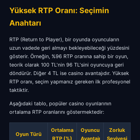
Yüksek RTP Oranı: Seçimin
Anahtarı
RTP (Return to Player), bir oyunda oyuncuların
uzun vadede geri almayı bekleyebileceği yüzdesini
gösterir. Örneğin, %96 RTP oranına sahip bir oyun,
teorik olarak 100 TL'nin 96 TL'sini oyuncuya geri
döndürür. Diğer 4 TL ise casino avantajıdır. Yüksek
RTP oranı, seçim yapmanız gereken ilk profesyonel
taktiktir.
Aşağıdaki tablo, popüler casino oyunlarının
ortalama RTP oranlarını göstermektedir:
Ortalama
Oyuncu
Zorluk
Oyun Türü
RTP (%)
Avantajı
Seviyesi