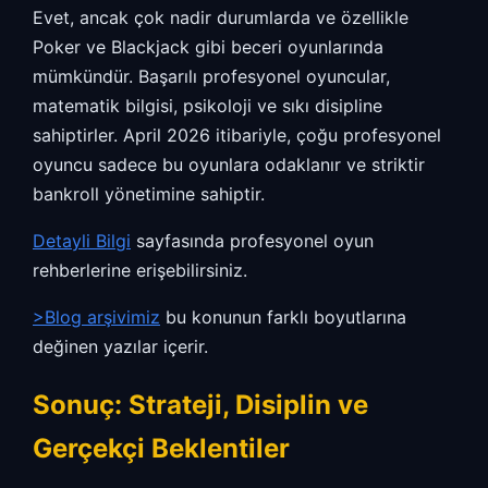
Evet, ancak çok nadir durumlarda ve özellikle
Poker ve Blackjack gibi beceri oyunlarında
mümkündür. Başarılı profesyonel oyuncular,
matematik bilgisi, psikoloji ve sıkı disipline
sahiptirler. April 2026 itibariyle, çoğu profesyonel
oyuncu sadece bu oyunlara odaklanır ve striktir
bankroll yönetimine sahiptir.
Detayli Bilgi
sayfasında profesyonel oyun
rehberlerine erişebilirsiniz.
>Blog arşivimiz
bu konunun farklı boyutlarına
değinen yazılar içerir.
Sonuç: Strateji, Disiplin ve
Gerçekçi Beklentiler