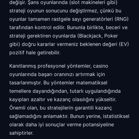
değişir. Şans oyunlarında (slot makineleri gibi)
strateji oyunun sonucunu değiştirmez, çünkü bu
oyunlar tamamen rastgele sayı generatörleri (RNG)
tarafından kontrol edilir. Bununla birlikte, beceri ve
strateji gerektiren oyunlarda (Blackjack, Poker
gibi) doğru kararlar vermeniz beklenen değeri (EV)
pozitif hale getirebilir.
Kanıtlanmış profesyonel yöntemler, casino
oyunlarında başarı oranınızı artırmak için
tasarlanmıştır. Bu yöntemler matematiksel
temellere dayandığından, tutarlı uygulandığında
kayıpları azaltır ve kazanç olasılığını yükseltir.
Önemli olan, bu stratejilerin garantili kazanç
sağlamadığını anlamaktır. Bunun yerine, istatistiksel
olarak daha iyi sonuçlar verme potansiyeline
sahiptirler.