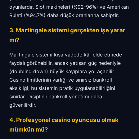
oyunlardır. Slot makineleri (%92-96%) ve Amerikan
Ruleti (%94.7%) daha düşük oranlarına sahiptir.
3. Martingale sistemi gerçekten işe yarar
mı?
Martingale sistemi kısa vadede kâr elde etmede
faydalı görünebilir, ancak yatışan güç nedeniyle
(doubling down) büyük kayıplara yol açabilir.
Casino limitlerinin varlığı ve sınırsız bankroll
eksikliği, bu sistemin pratik uygulanabilirliğini
sınırlar. Disiplinli bankroll yönetimi daha
güvenilirdir.
4. Profesyonel casino oyuncusu olmak
mümkün mü?