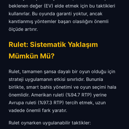
beklenen değer (EV) elde etmek için bu taktikleri
kullanırlar. Bu oyunda garanti yoktur, ancak
kanıtlanmış yöntemler başarı olasılığını önemli
ölçüde artırır.
Rulet: Sistematik Yaklaşım
Mümkün Mü?
Rulet, tamamen şansa dayalı bir oyun olduğu için
strateji uygulamanın etkisi sınırlıdır. Bununla
birlikte, smart bahis yönetimi ve oyun seçimi hala
önemlidir. Amerikan ruleti (%94.7 RTP) yerine
Avrupa ruleti (%97.3 RTP) tercih etmek, uzun
vadede önemli fark yaratır.
Rulet oynarken uygulanabilir taktikler: