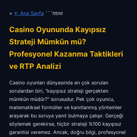
>
← Ana Sayfa
```html
Casino Oyununda Kayıpsız
Strateji Mümkün mü?
Profesyonel Kazanma Taktikleri
ve RTP Analizi
Casino oyunları dünyasında en çok sorulan
sorulardan biri, "kayıpsız strateji gerçekten
mümkün müdür?" sorusudur. Pek çok oyuncu,
matematiksel formüller ve kanıtlanmış yöntemler
arayarak bu soruya yanıt bulmaya çalışır. Gerçeği
söylemek gerekirse, hiçbir strateji %100 kayıpsız
garantisi veremez. Ancak, doğru bilgi, profesyonel