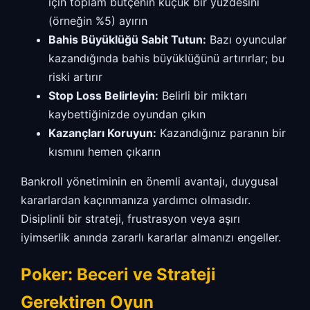
için toplam bütçenin küçük bir yüzdesini
(örneğin %5) ayırın
Bahis Büyüklüğü Sabit Tutun:
Bazı oyuncular
kazandığında bahis büyüklüğünü artırırlar; bu
riski artırır
Stop Loss Belirleyin:
Belirli bir miktarı
kaybettiğinizde oyundan çıkın
Kazançları Koruyun:
Kazandığınız paranın bir
kısmını hemen çıkarın
Bankroll yönetiminin en önemli avantajı, duygusal
kararlardan kaçınmanıza yardımcı olmasıdır.
Disiplinli bir strateji, frustrasyon veya aşırı
iyimserlik anında zararlı kararlar almanızı engeller.
Poker: Beceri ve Strateji
Gerektiren Oyun