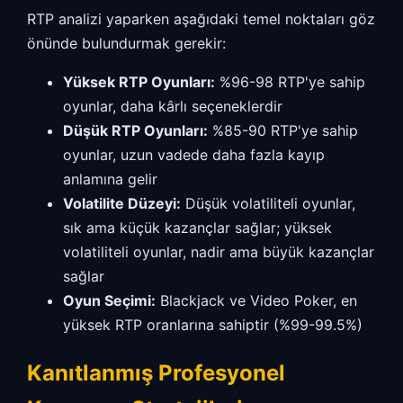
RTP analizi yaparken aşağıdaki temel noktaları göz
önünde bulundurmak gerekir:
Yüksek RTP Oyunları:
%96-98 RTP'ye sahip
oyunlar, daha kârlı seçeneklerdir
Düşük RTP Oyunları:
%85-90 RTP'ye sahip
oyunlar, uzun vadede daha fazla kayıp
anlamına gelir
Volatilite Düzeyi:
Düşük volatiliteli oyunlar,
sık ama küçük kazançlar sağlar; yüksek
volatiliteli oyunlar, nadir ama büyük kazançlar
sağlar
Oyun Seçimi:
Blackjack ve Video Poker, en
yüksek RTP oranlarına sahiptir (%99-99.5%)
Kanıtlanmış Profesyonel