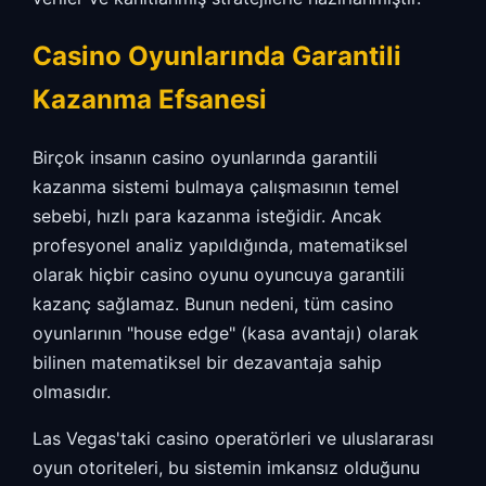
Casino Oyunlarında Garantili
Kazanma Efsanesi
Birçok insanın casino oyunlarında garantili
kazanma sistemi bulmaya çalışmasının temel
sebebi, hızlı para kazanma isteğidir. Ancak
profesyonel analiz yapıldığında, matematiksel
olarak hiçbir casino oyunu oyuncuya garantili
kazanç sağlamaz. Bunun nedeni, tüm casino
oyunlarının "house edge" (kasa avantajı) olarak
bilinen matematiksel bir dezavantaja sahip
olmasıdır.
Las Vegas'taki casino operatörleri ve uluslararası
oyun otoriteleri, bu sistemin imkansız olduğunu