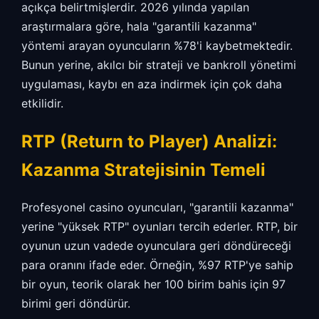
açıkça belirtmişlerdir. 2026 yılında yapılan
araştırmalara göre, hala "garantili kazanma"
yöntemi arayan oyuncuların %78'i kaybetmektedir.
Bunun yerine, akılcı bir strateji ve bankroll yönetimi
uygulaması, kaybı en aza indirmek için çok daha
etkilidir.
RTP (Return to Player) Analizi:
Kazanma Stratejisinin Temeli
Profesyonel casino oyuncuları, "garantili kazanma"
yerine "yüksek RTP" oyunları tercih ederler. RTP, bir
oyunun uzun vadede oyunculara geri döndüreceği
para oranını ifade eder. Örneğin, %97 RTP'ye sahip
bir oyun, teorik olarak her 100 birim bahis için 97
birimi geri döndürür.