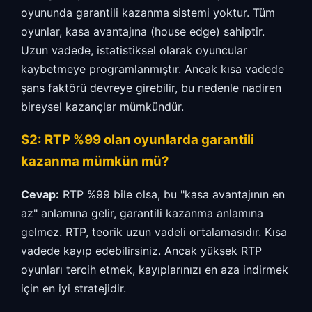
oyununda garantili kazanma sistemi yoktur. Tüm
oyunlar, kasa avantajına (house edge) sahiptir.
Uzun vadede, istatistiksel olarak oyuncular
kaybetmeye programlanmıştır. Ancak kısa vadede
şans faktörü devreye girebilir, bu nedenle nadiren
bireysel kazançlar mümkündür.
S2: RTP %99 olan oyunlarda garantili
kazanma mümkün mü?
Cevap:
RTP %99 bile olsa, bu "kasa avantajının en
az" anlamına gelir, garantili kazanma anlamına
gelmez. RTP, teorik uzun vadeli ortalamasıdır. Kısa
vadede kayıp edebilirsiniz. Ancak yüksek RTP
oyunları tercih etmek, kayıplarınızı en aza indirmek
için en iyi stratejidir.