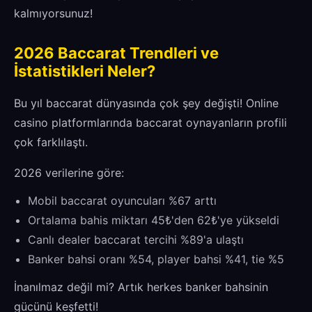
kalmıyorsunuz!
2026 Baccarat Trendleri ve
İstatistikleri Neler?
Bu yıl baccarat dünyasında çok şey değişti! Online
casino platformlarında baccarat oynayanların profili
çok farklılaştı.
2026 verilerine göre:
Mobil baccarat oyuncuları %67 arttı
Ortalama bahis miktarı 45₺'den 62₺'ye yükseldi
Canlı dealer baccarat tercihi %89'a ulaştı
Banker bahsi oranı %54, player bahsi %41, tie %5
İnanılmaz değil mi? Artık herkes banker bahsinin
gücünü keşfetti!