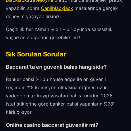
Blackjackstratejioyna
platformunda stratejileri pratik
yapabilir, sonra
Canliblackjack
masalarında gerçek
deneyim yaşayabilirsiniz.
Çeşitlilik her zaman iyidir - bir oyunda şanssızlık
yaşarsanız diğerine geçebilirsiniz!
Sık Sorulan Sorular
Baccarat'ta en güvenli bahis hangisidir?
Banker bahsi %1.06 house edge ile en güvenli
seçimdir. %5 komisyon olmasına rağmen uzun
vadede en az kayıp yaşatan bahis türüdür. 2026
istatistiklerine göre banker bahsi yapanların %78'i
kârlı çıkıyor.
Online casino baccarat güvenilir mi?