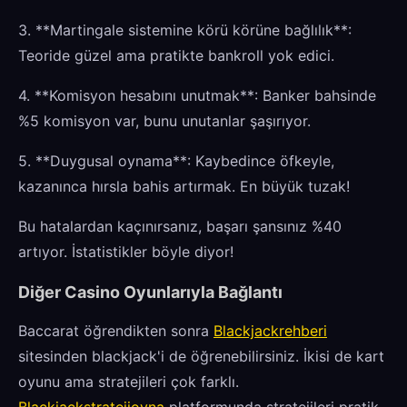
3. **Martingale sistemine körü körüne bağlılık**:
Teoride güzel ama pratikte bankroll yok edici.
4. **Komisyon hesabını unutmak**: Banker bahsinde
%5 komisyon var, bunu unutanlar şaşırıyor.
5. **Duygusal oynama**: Kaybedince öfkeyle,
kazanınca hırsla bahis artırmak. En büyük tuzak!
Bu hatalardan kaçınırsanız, başarı şansınız %40
artıyor. İstatistikler böyle diyor!
Diğer Casino Oyunlarıyla Bağlantı
Baccarat öğrendikten sonra
Blackjackrehberi
sitesinden blackjack'i de öğrenebilirsiniz. İkisi de kart
oyunu ama stratejileri çok farklı.