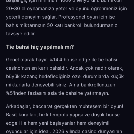
Başlangıç için minimum 100₺ öneriyorum. Bu miktar
20-30 el oynamanıza yeter ve oyunu öğrenmeniz için
yeterli deneyim sağlar. Profesyonel oyun için ise
bahis miktarınızın 50 katı bankroll bulundurmanız
tavsiye edilir.
Tie bahsi hiç yapılmalı mı?
Genel olarak hayır. %14.4 house edge ile tie bahsi
casino'nun en karlı bahsidir. Ancak çok nadir olarak,
büyük kazanç hedeflediğiniz özel durumlarda küçük
miktarlarla deneyebilirsiniz. Ama bankrollunuzun
%5'inden fazlasını asla tie bahsine yatırmayın.
Arkadaşlar, baccarat gerçekten muhteşem bir oyun!
Basit kuralları, hızlı tempolu yapısı ve düşük house
edge'i ile hem yeni başlayanlar hem deneyimli
oyuncular için ideal. 2026 yılında casino dünyasının