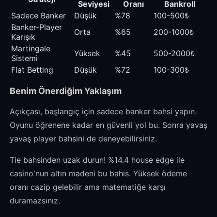
Seviyesi
Oranı
Bankroll
Sadece Banker
Düşük
%78
100-500₺
Banker-Player
Orta
%65
200-1000₺
Karışık
Martingale
Yüksek
%45
500-2000₺
Sistemi
Flat Betting
Düşük
%72
100-300₺
Benim Önerdiğim Yaklaşım
Açıkçası, başlangıç için sadece banker bahsi yapın.
Oyunu öğrenene kadar en güvenli yol bu. Sonra yavaş
yavaş player bahsini de deneyebilirsiniz.
Tie bahsinden uzak durun! %14.4 house edge ile
casino'nun altın madeni bu bahis. Yüksek ödeme
oranı cazip gelebilir ama matematiğe karşı
duramazsınız.