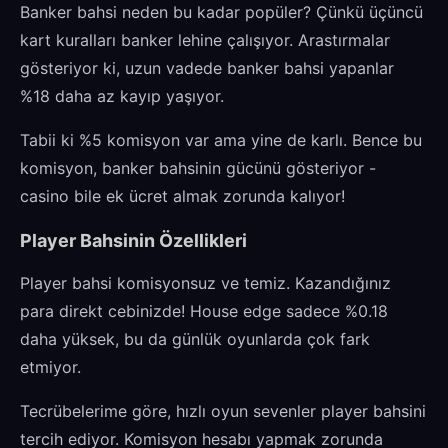
Banker bahsi neden bu kadar popüler? Çünkü üçüncü
kart kuralları banker lehine çalışıyor. Arastırmalar
gösteriyor ki, uzun vadede banker bahsi yapanlar
%18 daha az kayıp yaşıyor.
Tabii ki %5 komisyon var ama yine de karlı. Bence bu
komisyon, banker bahsinin gücünü gösteriyor -
casino bile ek ücret almak zorunda kalıyor!
Player Bahsinin Özellikleri
Player bahsi komisyonsuz ve temiz. Kazandığınız
para direkt cebinizde! House edge sadece %0.18
daha yüksek, bu da günlük oyunlarda çok fark
etmiyor.
Tecrübelerime göre, hızlı oyun sevenler player bahsini
tercih ediyor. Komisyon hesabı yapmak zorunda